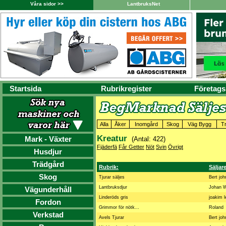
Våra sidor >>
LantbruksNet
Startsida
Rubrikregister
Företags
Alla
Åker
Inomgård
Skog
Väg Bygg
T
Kreatur
Mark - Växter
(Antal: 422)
Fjäderfä
Får Getter
Nöt
Svin
Övrigt
Husdjur
Trädgård
Rubrik:
Säljar
Skog
Tjurar säljes
Bert jo
Lantbruksdjur
Johan 
Vägunderhåll
Linderöds gris
joakim 
Fordon
Grimmor för nötk...
Roland
Verkstad
Avels Tjurar
Bert jo