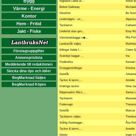
Bygg
Highland cattle el...
Anton l
Belted Galloway
Michael
Värme - Energi
Hereford
Bo Sve
Kontor
Linderödgris - un...
Alpacka
Hem - Fritid
Tacklamm
Cathari
Jakt - Fiske
Linderöd utan gen...
Korp W
Mia For
Värmlandsbagge s�...
Landrasfår säljes
Matthi
Killingar födda f...
Claire 
Företagsuppgifter
Svärdsjö baggar ...
Ina
Annonsprislista
Flodkräftor
Konrad
Meddelande till redaktionen
Dvärggetskillingar
Kristin
Skicka dina tips och idéer
Gutefår
Johanna
BegMarknad Säljes
Tackor & lamm,...
Annelie
BegMarknad Köpes
Dräktiga tackor
Nina J
Klippmaskin Alfa-L...
Sanna L
Tacklamm
Manuel
Fodervagn
Theresi
Gutefår
Marcus
Tacklamm säljes
Therése
Ståtlig Gutebagge...
Åsa Pet
Tackor & lamm,...
Annelie
Getter
Inger o