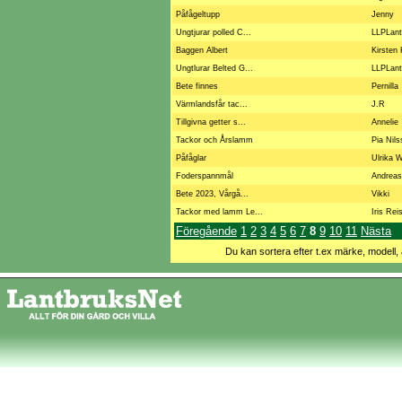
Påfågeltupp
Jenny
Ungtjurar polled C...
LLPLant
Baggen Albert
Kirsten
Ungtlurar Belted G...
LLPLant
Bete finnes
Pernilla
Värmlandsfår tac...
J.R
Tillgivna getter s...
Annelie
Tackor och Årslamm
Pia Nil
Påfåglar
Ulrika 
Foderspannmål
Andrea
Bete 2023, Vårgå...
Vikki
Tackor med lamm Le...
Iris Rei
Föregående
1
2
3
4
5
6
7
8
9
10
11
Nästa
Du kan sortera efter t.ex märke, modell, 