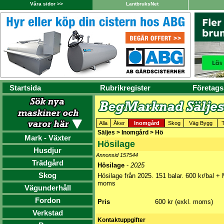
Våra sidor >>
LantbruksNet
Startsida
Rubrikregister
Företags
Alla
Åker
Inomgård
Skog
Väg Bygg
Säljes > Inomgård > Hö
Mark - Växter
Hösilage
Husdjur
Annonsid 157544
Trädgård
Hösilage
-
2025
Skog
Hösilage från 2025. 151 balar. 600 kr/bal +
moms
Vägunderhåll
Fordon
Pris
600 kr (exkl. moms)
Verkstad
Kontaktuppgifter