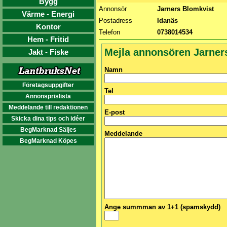
Bygg
Annonsör
Jarners Blomkvist
Värme - Energi
Postadress
Idanäs
Kontor
Telefon
0738014534
Hem - Fritid
Mejla annonsören Jarner
Jakt - Fiske
Namn
Företagsuppgifter
Tel
Annonsprislista
Meddelande till redaktionen
E-post
Skicka dina tips och idéer
BegMarknad Säljes
Meddelande
BegMarknad Köpes
Ange summman av 1+1 (spamskydd)