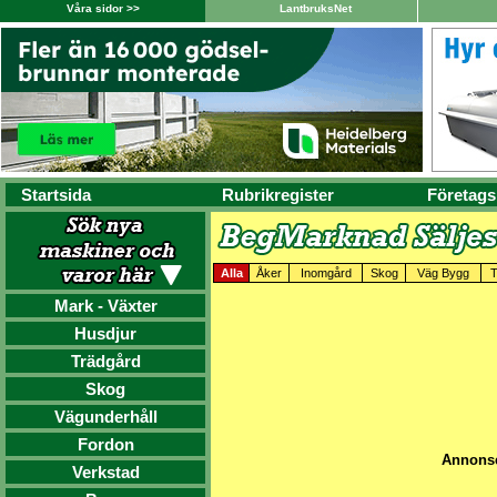
Våra sidor >>
LantbruksNet
Startsida
Rubrikregister
Företags
Alla
Åker
Inomgård
Skog
Väg Bygg
T
Mark - Växter
Husdjur
Trädgård
Skog
Vägunderhåll
Fordon
Annonse
Verkstad