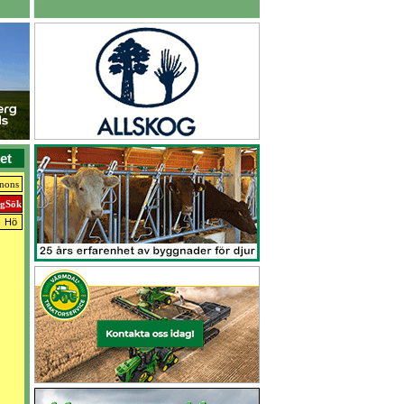
et
nnons
Hö