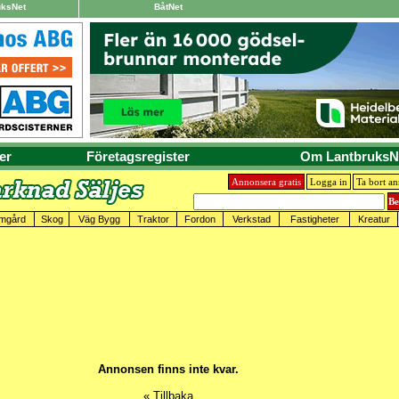
uksNet
BåtNet
er
Företagsregister
Om LantbruksN
Annonsera gratis
Logga in
Ta bort a
mgård
Skog
Väg Bygg
Traktor
Fordon
Verkstad
Fastigheter
Kreatur
Annonsen finns inte kvar.
« Tillbaka