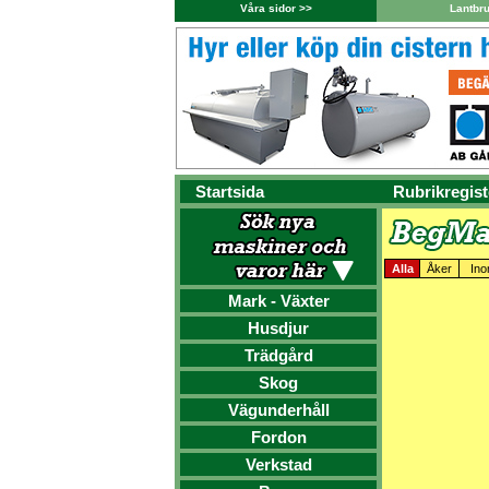
Våra sidor >>
Lantbr
Startsida
Rubrikregist
Alla
Åker
Ino
Mark - Växter
Husdjur
Trädgård
Skog
Vägunderhåll
Fordon
Verkstad