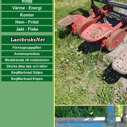
Bygg
Värme - Energi
Kontor
Hem - Fritid
Jakt - Fiske
Företagsuppgifter
Annonsprislista
Meddelande till redaktionen
Skicka dina tips och idéer
BegMarknad Säljes
BegMarknad Köpes