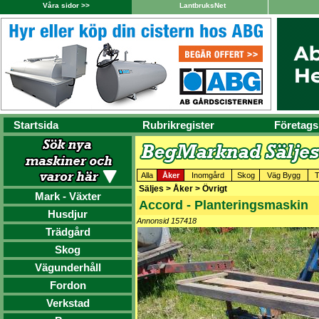
Våra sidor >>
LantbruksNet
Startsida
Rubrikregister
Företags
Alla
Åker
Inomgård
Skog
Väg Bygg
T
Säljes > Åker > Övrigt
Mark - Växter
Accord - Planteringsmaskin
Husdjur
Annonsid 157418
Trädgård
Skog
Vägunderhåll
Fordon
Verkstad