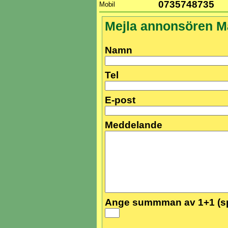
0735748735
Mobil
Mejla annonsören M
Namn
Tel
E-post
Meddelande
Ange summman av 1+1 (s