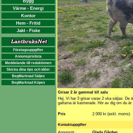
Bygg
Värme - Energi
Kontor
Hem - Fritid
Jakt - Fiske
Företagsuppgifter
Annonsprislista
Meddelande till redaktionen
Skicka dina tips och idéer
BegMarknad Säljes
BegMarknad Köpes
Grisar 2 år gammal till salu
Hej, Vi har 3 grisar varav 2 ska säljas. De 
galtarna är kastrerade. Hör av dig om du är 
Pris
2 000 kr (exkl. moms)
Kontaktuppgifter
Annonsör
Glada Gården