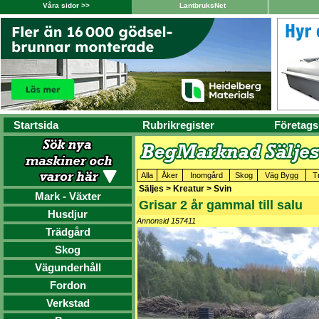
Våra sidor >>
LantbruksNet
Startsida
Rubrikregister
Företags
Alla
Åker
Inomgård
Skog
Väg Bygg
T
Säljes > Kreatur > Svin
Mark - Växter
Grisar 2 år gammal till salu
Husdjur
Annonsid 157411
Trädgård
Skog
Vägunderhåll
Fordon
Verkstad