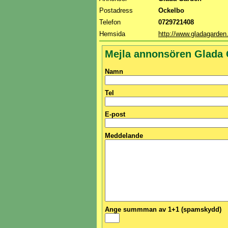
Postadress
Ockelbo
Telefon
0729721408
Hemsida
http://www.gladagarden
Mejla annonsören Glada
Namn
Tel
E-post
Meddelande
Ange summman av 1+1 (spamskydd)