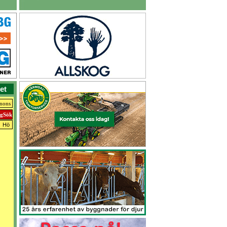
et
nnons
Hö