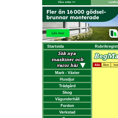
Våra sidor >>
Lantbr
Startsida
Rubrikregist
Alla
Åker
Ino
Mark - Växter
Husdjur
Trädgård
Skog
Vägunderhåll
Fordon
Verkstad