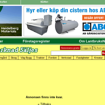
uksNet
BåtNet
er
Företagsregister
Om LantbruksN
Annonsera gratis
Logga in
Ta bort a
mgård
Skog
Väg Bygg
Traktor
Fordon
Verkstad
Fastigheter
Kreatur
Annonsen finns inte kvar.
« Tillbaka