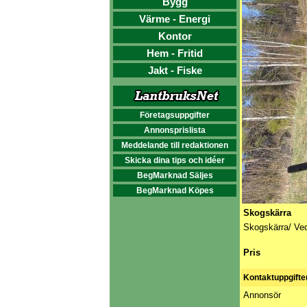
Bygg
Värme - Energi
Kontor
Hem - Fritid
Jakt - Fiske
Företagsuppgifter
Annonsprislista
Meddelande till redaktionen
Skicka dina tips och idéer
BegMarknad Säljes
BegMarknad Köpes
Skogskärra
Skogskärra/ Ve
Pris
Kontaktuppgifte
Annonsör