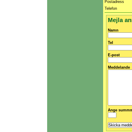
Postadress
Telefon
Mejla an
Namn
Tel
E-post
Meddelande
Ange summma