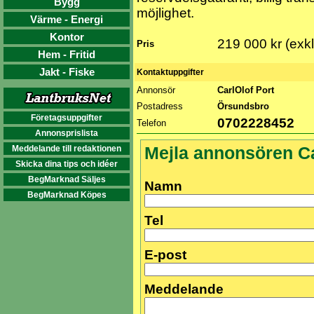
Bygg
möjlighet.
Värme - Energi
Kontor
219 000 kr (exk
Pris
Hem - Fritid
Jakt - Fiske
Kontaktuppgifter
Annonsör
CarlOlof Port
Postadress
Örsundsbro
Företagsuppgifter
0702228452
Telefon
Annonsprislista
Meddelande till redaktionen
Mejla annonsören Ca
Skicka dina tips och idéer
BegMarknad Säljes
Namn
BegMarknad Köpes
Tel
E-post
Meddelande