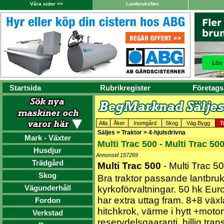
Våra sidor >>
LantbruksNet
Startsida
Rubrikregister
Företags
Alla
Åker
Inomgård
Skog
Väg Bygg
T
Säljes > Traktor > 4-hjulsdrivna
Mark - Växter
Multi Trac 500 - Multi Trac 50
Husdjur
Annonsid 157269
Trädgård
Multi Trac 500
- Multi Trac 5
Skog
Bra traktor passande lantbruk
Vägunderhåll
kyrkoförvaltningar. 50 hk Eur
har extra uttag fram. 8+8 växl
Fordon
hitchkrok, värme i hytt +moto
Verkstad
reservdelsgaaranti, billig tra