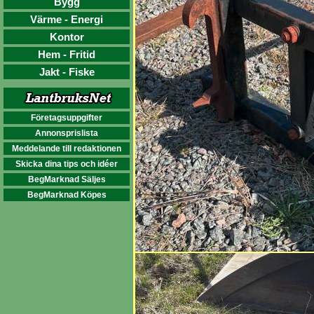
Bygg
Värme - Energi
Kontor
Hem - Fritid
Jakt - Fiske
Företagsuppgifter
Annonsprislista
Meddelande till redaktionen
Skicka dina tips och idéer
BegMarknad Säljes
BegMarknad Köpes