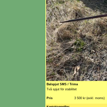
Balspjut SMS / Trima
Två spjut för stabilitet
Pris
3 500 kr (exkl. moms)
Kontaktuppgifter