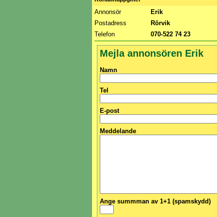
Annonsör
Erik
Postadress
Rörvik
Telefon
070-522 74 23
Mejla annonsören Erik
Namn
Tel
E-post
Meddelande
Ange summman av 1+1 (spamskydd)