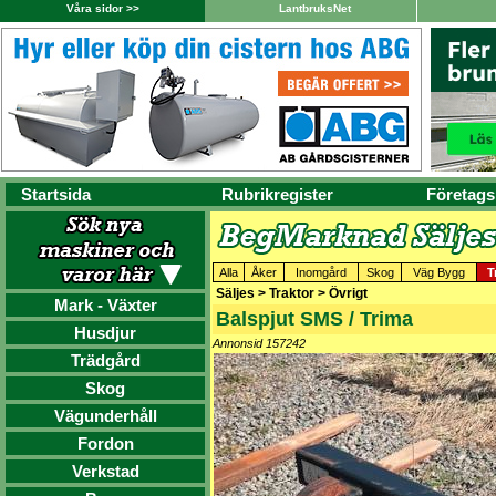
Våra sidor >>
LantbruksNet
Startsida
Rubrikregister
Företags
Alla
Åker
Inomgård
Skog
Väg Bygg
T
Säljes > Traktor > Övrigt
Mark - Växter
Balspjut SMS / Trima
Husdjur
Annonsid 157242
Trädgård
Skog
Vägunderhåll
Fordon
Verkstad