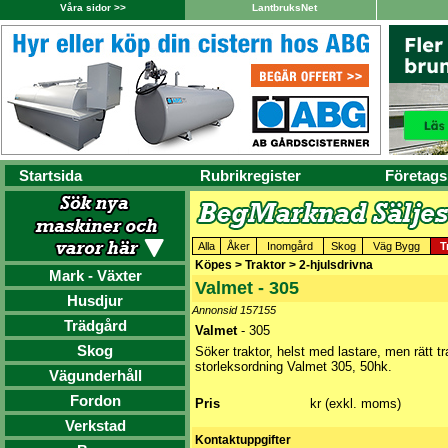
Våra sidor >>
LantbruksNet
Startsida
Rubrikregister
Företags
Alla
Åker
Inomgård
Skog
Väg Bygg
T
Köpes > Traktor > 2-hjulsdrivna
Mark - Växter
Valmet - 305
Husdjur
Annonsid 157155
Trädgård
Valmet
- 305
Skog
Söker traktor, helst med lastare, men rätt tr
storleksordning Valmet 305, 50hk.
Vägunderhåll
Fordon
Pris
kr (exkl. moms)
Verkstad
Kontaktuppgifter