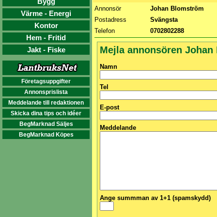
Bygg
Annonsör
Johan Blomström
Värme - Energi
Postadress
Svängsta
Kontor
Telefon
0702802288
Hem - Fritid
Mejla annonsören Johan
Jakt - Fiske
Namn
Företagsuppgifter
Tel
Annonsprislista
Meddelande till redaktionen
E-post
Skicka dina tips och idéer
BegMarknad Säljes
Meddelande
BegMarknad Köpes
Ange summman av 1+1 (spamskydd)