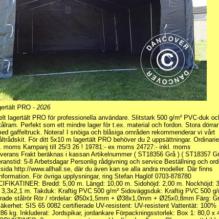
gertält PRO -
2026
elt lagertält PRO för professionella användare. Slitstark 500 g/m² PVC-duk oc
lram. Perfekt som ett mindre lager för t.ex. material och fordon. Stora dörrar
 med gaffeltruck. Notera! I snöiga och blåsiga områden rekommenderar vi vårt
ltrådskit. För ditt 5x10 m lagertält PRO behöver du 2 uppsättningar. Ordinarie
kl. moms Kampanj till 25/3 26 ! 19781:- ex moms 24727:- inkl. moms
verans Frakt beräknas i kassan Artikelnummer ( ST18356 Grå ) ( ST18357 G
ranstid: 5-8 Arbetsdagar Personlig rådgivning och service Beställning och ord
ida http://www.allhall.se, där du även kan se alla andra modeller. Där finns
information. För övriga upplysningar, ring Stefan Haglöf 0703-878780
KATINER: Bredd: 5,00 m. Längd: 10,00 m. Sidohöjd: 2,00 m. Nockhöjd: 3
: 3,3x2,1 m. Takduk: Kraftig PVC 500 g/m² Sidoväggsduk: Kraftig PVC 500 g
rade stålrör Rör / rördelar: Ø50x1,5mm + Ø38x1,0mm + Ø25x0,8mm Färg: G
säkerhet: SIS 65 0082 certifierade UV-resistent: UV-resistent Vattentät: 100%
286 kg. Inkluderat: Jordspikar, jordankare Förpackningsstorlek: Box 1: 80,0 x 