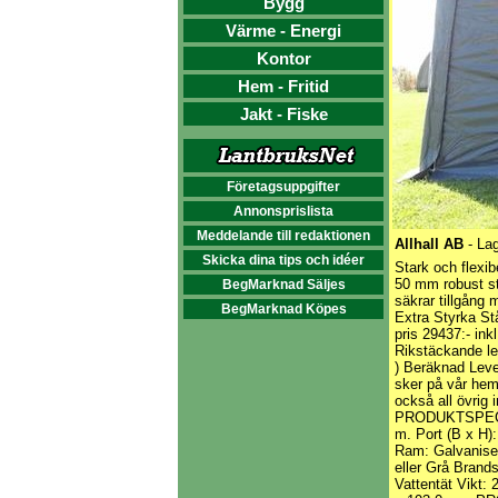
Bygg
Värme - Energi
Kontor
Hem - Fritid
Jakt - Fiske
Företagsuppgifter
Annonsprislista
Meddelande till redaktionen
Allhall AB
- La
Skicka dina tips och idéer
Stark och flexib
50 mm robust stå
BegMarknad Säljes
säkrar tillgång
BegMarknad Köpes
Extra Styrka Stå
pris 29437:- in
Rikstäckande le
) Beräknad Leve
sker på vår hems
också all övrig 
PRODUKTSPECIFI
m. Port (B x H)
Ram: Galvanise
eller Grå Brand
Vattentät Vikt: 