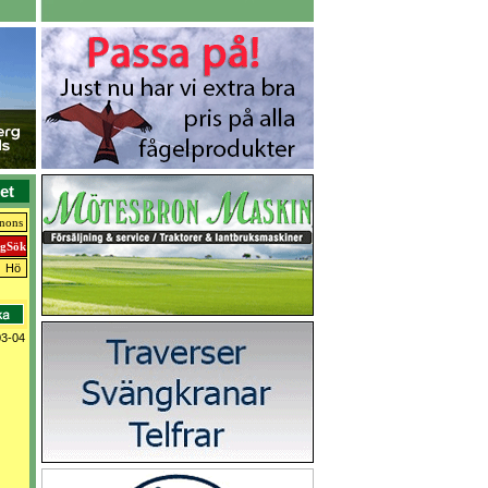
et
nnons
Hö
3-04