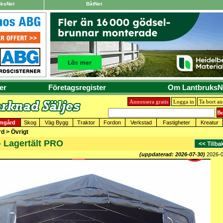
uksNet
BåtNet
er
Företagsregister
Om LantbruksN
Annonsera gratis
Logga in
Ta bort a
mgård
Skog
Väg Bygg
Traktor
Fordon
Verkstad
Fastigheter
Kreatur
d > Övrigt
 - Lagertält PRO
(uppdaterad: 2026-07-30)
2026-0