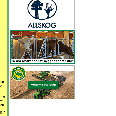
h
rön
er
,39
/m²
rön
43,0