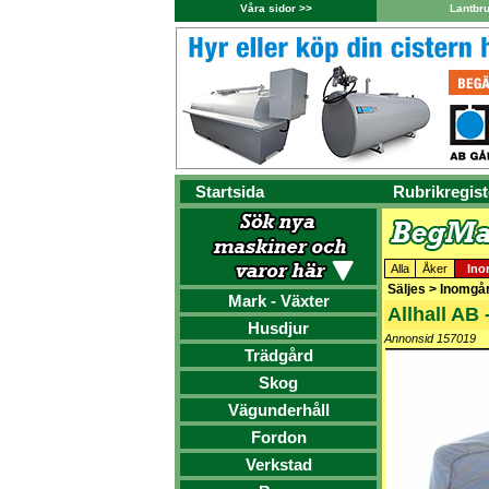
Våra sidor >>
Lantbr
Startsida
Rubrikregist
Alla
Åker
Ino
Säljes > Inomgår
Mark - Växter
Allhall AB
Husdjur
Annonsid 157019
Trädgård
Skog
Vägunderhåll
Fordon
Verkstad