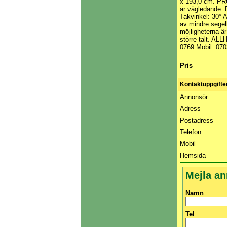
x 193,0 cm. PRO
är vägledande. P
Takvinkel: 30° Al
av mindre segelbå
möjligheterna ä
större tält. A
0769 Mobil: 070
Pris
Kontaktuppgifte
Annonsör
Adress
Postadress
Telefon
Mobil
Hemsida
Mejla an
Namn
Tel