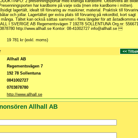
DUKTINFO: 2 presenningsportar med kraftiga kardborre. Observera att bilde
resenningsporten har kardborre på varje sida (men inte kardborre i mitten).
lsidigt lagertält, idealt till förvaring av maskiner, material. Praktisk till förvarin
tar och jollar. Lagertältet ger extra plats till förvaring på rekordtid, kort sagt
r många. Tältet kan också sättas samman i flera längder för att åstadkomma e
LLHALL I SVERIGE AB Regementsvägen 7 19278 SOLLENTUNA Org.nr: 556671
3878780 http://www.allhall.se Kontor: 08-41002727 info@allhall.se 
19 781 kr (exkl. moms)
r
Allhall AB
Regementsvägen 7
192 78 Sollentuna
0841002727
0703878780
http://www.allhall.se
nonsören Allhall AB