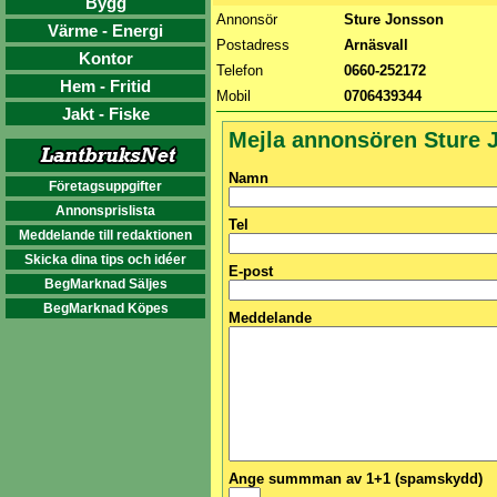
Bygg
Annonsör
Sture Jonsson
Värme - Energi
Postadress
Arnäsvall
Kontor
Telefon
0660-252172
Hem - Fritid
Mobil
0706439344
Jakt - Fiske
Mejla annonsören Sture 
Namn
Företagsuppgifter
Annonsprislista
Tel
Meddelande till redaktionen
Skicka dina tips och idéer
E-post
BegMarknad Säljes
BegMarknad Köpes
Meddelande
Ange summman av 1+1 (spamskydd)