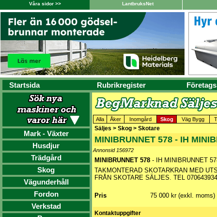
Våra sidor >>
LantbruksNet
Startsida
Rubrikregister
Företags
Alla
Åker
Inomgård
Skog
Väg Bygg
T
Säljes > Skog > Skotare
Mark - Växter
MINIBRUNNET 578 - IH MINI
Husdjur
Annonsid 156972
Trädgård
MINIBRUNNET 578
- IH MINIBRUNNET 57
Skog
TAKMONTERAD SKOTARKRAN MED UTSK
FRÅN SKOTARE SÄLJES. TEL 07064393
Vägunderhåll
Fordon
Pris
75 000 kr (exkl. moms)
Verkstad
Kontaktuppgifter