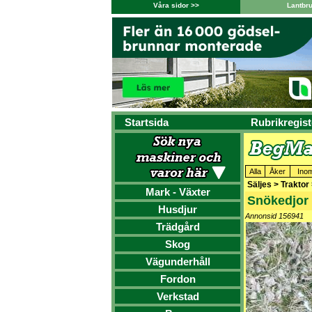
Våra sidor >>
Lantbr
Startsida
Rubrikregist
Alla
Åker
Ino
Säljes > Traktor
Mark - Växter
Snökedjor 
Husdjur
Annonsid 156941
Trädgård
Skog
Vägunderhåll
Fordon
Verkstad