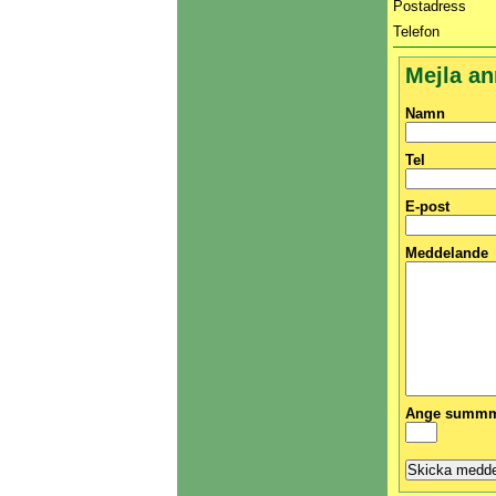
Postadress
Telefon
Mejla a
Namn
Tel
E-post
Meddelande
Ange summma