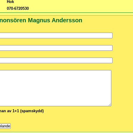
Hok
070-6720530
nnonsören Magnus Andersson
n av 1+1 (spamskydd)