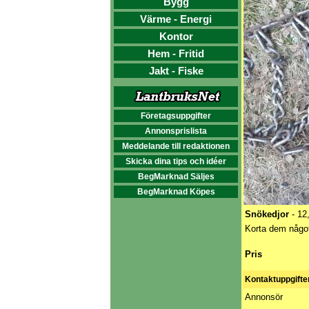
Bygg
Värme - Energi
Kontor
Hem - Fritid
Jakt - Fiske
Företagsuppgifter
Annonsprislista
Meddelande till redaktionen
Skicka dina tips och idéer
BegMarknad Säljes
BegMarknad Köpes
Snökedjor
- 12
Korta dem något
Pris
Kontaktuppgifte
Annonsör