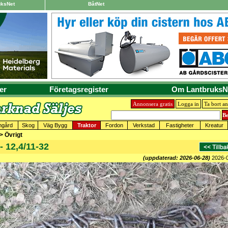
uksNet
BåtNet
er
Företagsregister
Om LantbruksN
Annonsera gratis
Logga in
Ta bort a
mgård
Skog
Väg Bygg
Traktor
Fordon
Verkstad
Fastigheter
Kreatur
 > Övrigt
- 12,4/11-32
(uppdaterad: 2026-06-28)
2026-