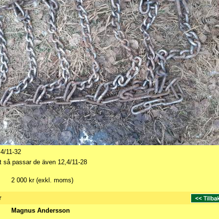
,4/11-32
 så passar de även 12,4/11-28
2 000 kr (exkl. moms)
r
Magnus Andersson