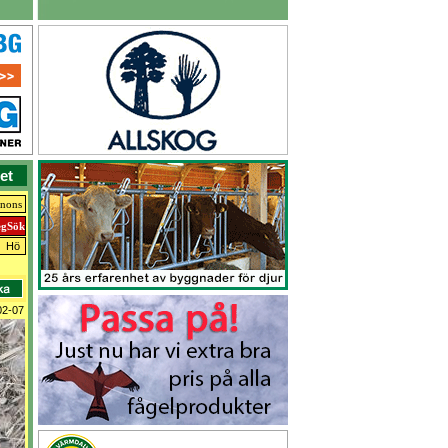
et
nnons
Hö
02-07