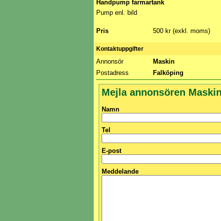
Handpump farmartank
Pump enl. bild
Pris
500 kr (exkl. moms)
Kontaktuppgifter
Annonsör
Maskin
Postadress
Falköping
Mejla annonsören Maski
Namn
Tel
E-post
Meddelande