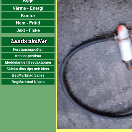
Bygg
Värme - Energi
Kontor
Hem - Fritid
Jakt - Fiske
Företagsuppgifter
Annonsprislista
Meddelande till redaktionen
Skicka dina tips och idéer
BegMarknad Säljes
BegMarknad Köpes