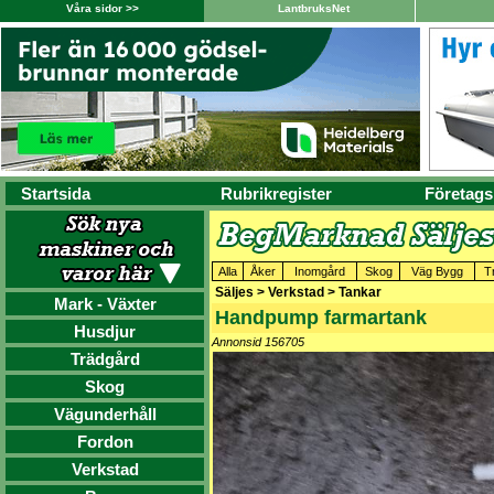
Våra sidor >>
LantbruksNet
Startsida
Rubrikregister
Företags
Alla
Åker
Inomgård
Skog
Väg Bygg
T
Säljes > Verkstad > Tankar
Mark - Växter
Handpump farmartank
Husdjur
Annonsid 156705
Trädgård
Skog
Vägunderhåll
Fordon
Verkstad