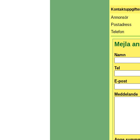
Kontaktuppgifte
Annonsör
Postadress
Telefon
Mejla a
Namn
Tel
E-post
Meddelande
Ange summma