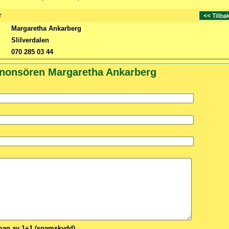
r
Margaretha Ankarberg
Slilverdalen
070 285 03 44
nnonsören Margaretha Ankarberg
n av 1+1 (spamskydd)