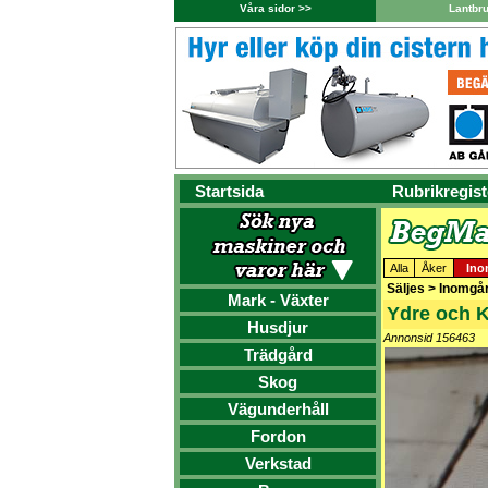
Våra sidor >>
Lantbr
Startsida
Rubrikregist
Alla
Åker
Ino
Säljes > Inomgår
Mark - Växter
Ydre och Ke
Husdjur
Annonsid 156463
Trädgård
Skog
Vägunderhåll
Fordon
Verkstad