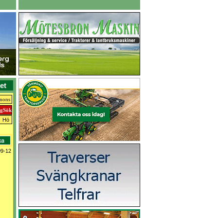
et
nnons
Hö
09-12