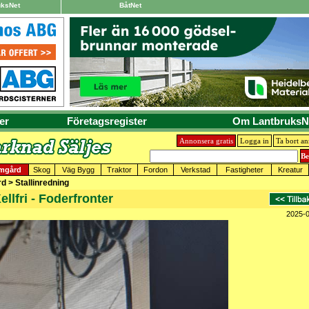
uksNet
BåtNet
er
Företagsregister
Om LantbruksN
Annonsera gratis
Logga in
Ta bort a
mgård
Skog
Väg Bygg
Traktor
Fordon
Verkstad
Fastigheter
Kreatur
d > Stallinredning
llfri - Foderfronter
2025-