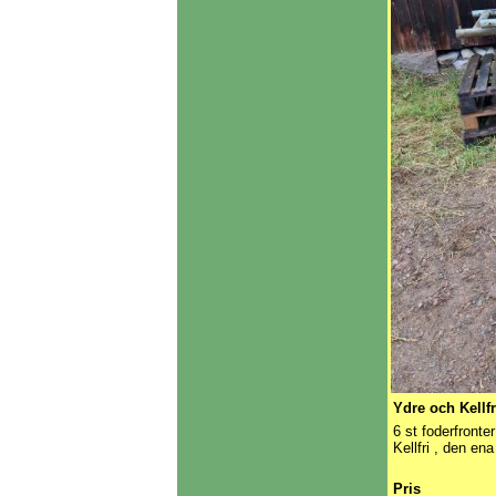
Ydre och Kellfr
6 st foderfronte
Kellfri , den en
Pris