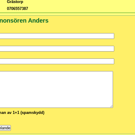
Grästorp
0706557387
nnonsören Anders
n av 1+1 (spamskydd)