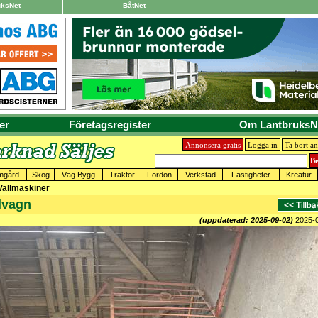
uksNet
BåtNet
er
Företagsregister
Om LantbruksN
Annonsera gratis
Logga in
Ta bort a
mgård
Skog
Väg Bygg
Traktor
Fordon
Verkstad
Fastigheter
Kreatur
 Vallmaskiner
lvagn
(uppdaterad: 2025-09-02)
2025-