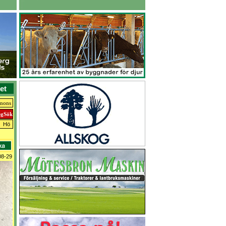
et
nnons
Hö
08-29