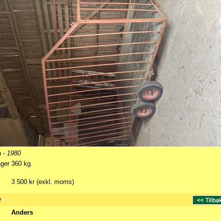
n -
1980
ger 360 kg.
3 500 kr (exkl. moms)
r
Anders