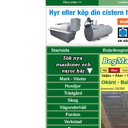
Våra sidor >>
Lantbr
Startsida
Rubrikregist
Alla
Åker
Ino
Säljes > Åker >
Mark - Växter
Okänt - Ba
Husdjur
Annonsid 156389
Trädgård
Skog
Vägunderhåll
Fordon
Verkstad