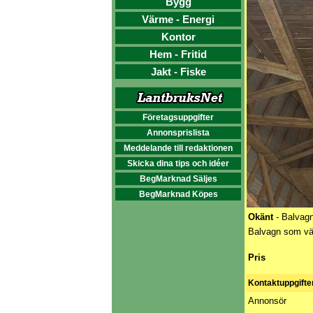
Bygg
Värme - Energi
Kontor
Hem - Fritid
Jakt - Fiske
Företagsuppgifter
Annonsprislista
Meddelande till redaktionen
Skicka dina tips och idéer
BegMarknad Säljes
BegMarknad Köpes
Okänt
- Balvag
Balvagn som vä
Pris
Kontaktuppgifte
Annonsör