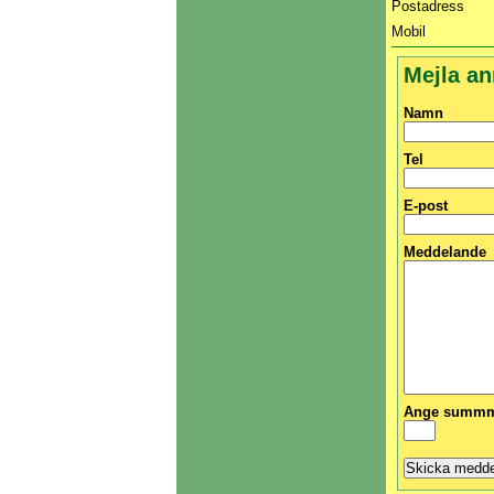
Postadress
Mobil
Mejla a
Namn
Tel
E-post
Meddelande
Ange summma