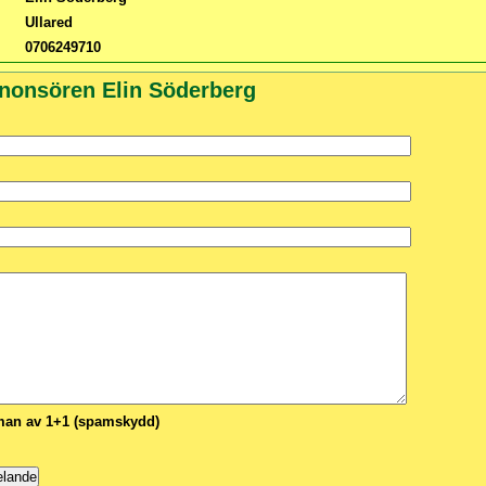
Ullared
0706249710
nnonsören Elin Söderberg
n av 1+1 (spamskydd)