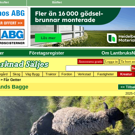
uksNet
BåtNet
er
Företagsregister
Om LantbruksN
Annonsera gratis
Logga in
Ta bort a
mgård
Skog
Väg Bygg
Traktor
Fordon
Verkstad
Fastigheter
Kreatur
 > Får Getter
lands Bagge
2025-