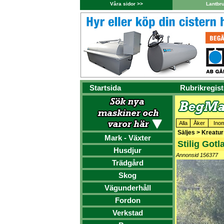
Våra sidor >>
Lantbr
Startsida
Rubrikregist
Alla
Åker
Ino
Säljes > Kreatur
Mark - Växter
Stilig Got
Husdjur
Annonsid 156377
Trädgård
Skog
Vägunderhåll
Fordon
Verkstad