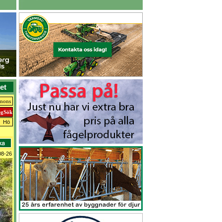
et
nnons
Hö
08-26