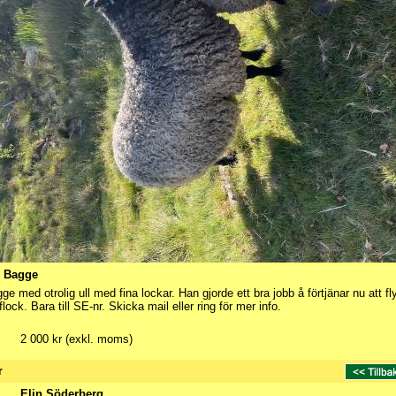
s Bagge
ge med otrolig ull med fina lockar. Han gjorde ett bra jobb å förtjänar nu att fl
 flock. Bara till SE-nr. Skicka mail eller ring för mer info.
2 000 kr (exkl. moms)
r
Elin Söderberg