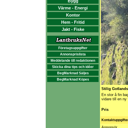
Bygg
Värme - Energi
Kontor
Hem - Fritid
Jakt - Fiske
Företagsuppgifter
Annonsprislista
Meddelande till redaktionen
Skicka dina tips och idéer
BegMarknad Säljes
BegMarknad Köpes
Stilig Gotland
En stor å fin bag
vidare till en ny
Pris
Kontaktuppgifte
Annonsör