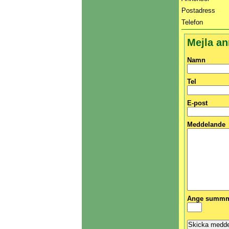
Postadress
Telefon
Mejla a
Namn
Tel
E-post
Meddelande
Ange summma