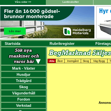
Våra sidor >>
LantbruksNet
Startsida
Rubrikregister
Företags
Alla
Åker
Inomgård
Skog
Väg Bygg
T
Mark - Växter
Husdjur
Trädgård
Skog
Vägunderhåll
Fordon
Annonse
Verkstad