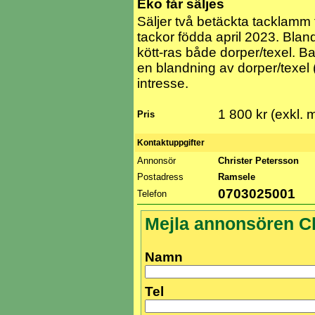
Eko får säljes
Säljer två betäckta tacklamm 
tackor födda april 2023. Blan
kött-ras både dorper/texel. 
en blandning av dorper/texel (
intresse.
1 800 kr (exkl.
Pris
Kontaktuppgifter
Annonsör
Christer Petersson
Postadress
Ramsele
0703025001
Telefon
Mejla annonsören Ch
Namn
Tel