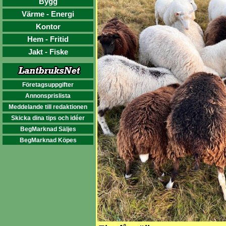
Bygg
Värme - Energi
Kontor
Hem - Fritid
Jakt - Fiske
Företagsuppgifter
Annonsprislista
Meddelande till redaktionen
Skicka dina tips och idéer
BegMarknad Säljes
BegMarknad Köpes