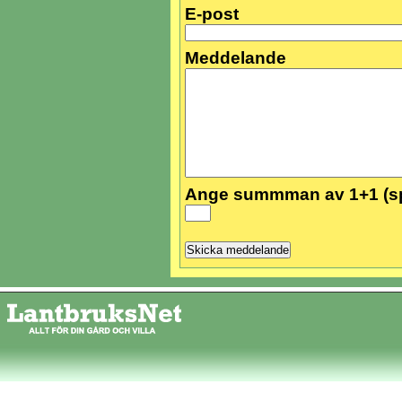
E-post
Meddelande
Ange summman av 1+1 (s