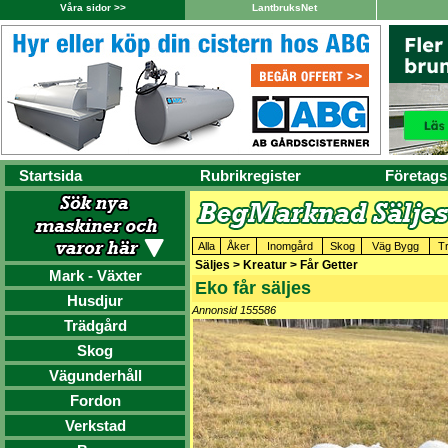
Våra sidor >>
LantbruksNet
Startsida
Rubrikregister
Företags
Alla
Åker
Inomgård
Skog
Väg Bygg
T
Säljes > Kreatur > Får Getter
Mark - Växter
Eko får säljes
Husdjur
Annonsid 155586
Trädgård
Skog
Vägunderhåll
Fordon
Verkstad