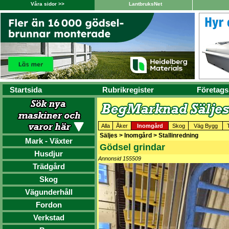
Våra sidor >>
LantbruksNet
Startsida
Rubrikregister
Företags
Alla
Åker
Inomgård
Skog
Väg Bygg
Säljes > Inomgård > Stallinredning
Mark - Växter
Gödsel grindar
Husdjur
Annonsid 155509
Trädgård
Skog
Vägunderhåll
Fordon
Verkstad