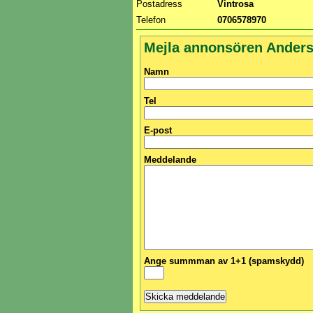
Postadress
Vintrosa
Telefon
0706578970
Mejla annonsören Ander
Namn
Tel
E-post
Meddelande
Ange summman av 1+1 (spamskydd)