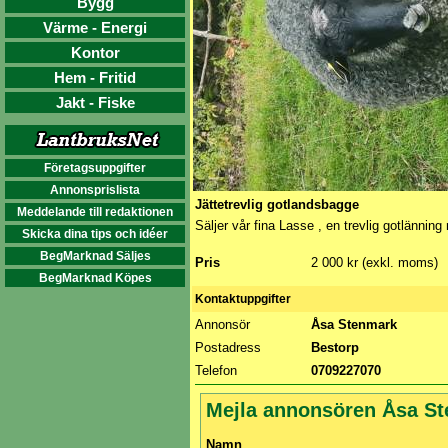
Bygg
Värme - Energi
Kontor
Hem - Fritid
Jakt - Fiske
Företagsuppgifter
Annonsprislista
Jättetrevlig gotlandsbagge
Meddelande till redaktionen
Säljer vår fina Lasse , en trevlig gotlänni
Skicka dina tips och idéer
BegMarknad Säljes
Pris
2 000 kr (exkl. moms)
BegMarknad Köpes
Kontaktuppgifter
Annonsör
Åsa Stenmark
Postadress
Bestorp
Telefon
0709227070
Mejla annonsören Åsa S
Namn