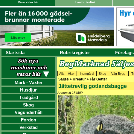
Våra sidor >>
LantbruksNet
Startsida
Rubrikregister
Företags
Alla
Åker
Inomgård
Skog
Väg Bygg
T
Säljes > Kreatur > Får Getter
Mark - Växter
Jättetrevlig gotlandsbagge
Husdjur
Annonsid 154809
Trädgård
Skog
Vägunderhåll
Fordon
Verkstad