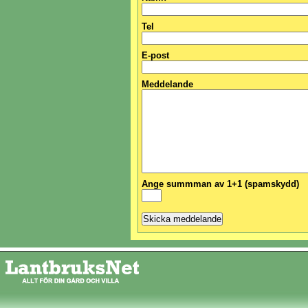
Tel
E-post
Meddelande
Ange summman av 1+1 (spamskydd)