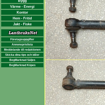
Bygg
Värme - Energi
Kontor
Hem - Fritid
Jakt - Fiske
Företagsuppgifter
Annonsprislista
Meddelande till redaktionen
Skicka dina tips och idéer
BegMarknad Säljes
BegMarknad Köpes