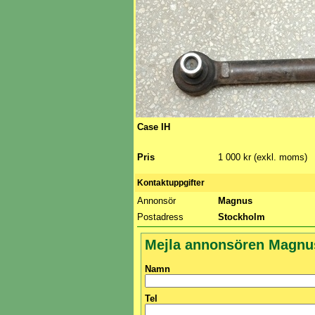
Case IH
Pris
1 000 kr (exkl. moms)
Kontaktuppgifter
Annonsör
Magnus
Postadress
Stockholm
Mejla annonsören Magnu
Namn
Tel