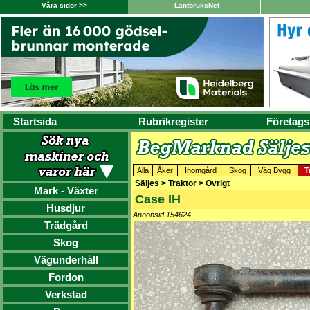
Våra sidor >>
LantbruksNet
Startsida
Rubrikregister
Företags
Alla
Åker
Inomgård
Skog
Väg Bygg
T
Säljes > Traktor > Övrigt
Mark - Växter
Case IH
Husdjur
Annonsid 154624
Trädgård
Skog
Vägunderhåll
Fordon
Verkstad