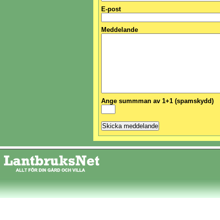
E-post
Meddelande
Ange summman av 1+1 (spamskydd)