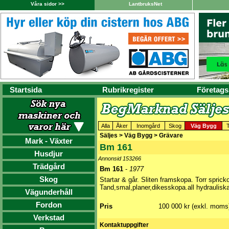
Våra sidor >>
LantbruksNet
Startsida
Rubrikregister
Företags
Alla
Åker
Inomgård
Skog
Väg Bygg
Säljes > Väg Bygg > Grävare
Mark - Växter
Bm 161
Husdjur
Annonsid 153266
Trädgård
Bm 161
-
1977
Skog
Startar & går. Sliten framskopa. Torr sprick
Tand,smal,planer,dikesskopa.all hydraulisk
Vägunderhåll
Fordon
Pris
100 000 kr (exkl. moms
Verkstad
Kontaktuppgifter