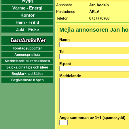
Bygg
Annonsör
Jan hode'n
Värme - Energi
Postadress
ÄRLA
Kontor
Telefon
0737770760
Hem - Fritid
Mejla annonsören Jan ho
Jakt - Fiske
Namn
Företagsuppgifter
Tel
Annonsprislista
Meddelande till redaktionen
E-post
Skicka dina tips och idéer
BegMarknad Säljes
Meddelande
BegMarknad Köpes
Ange summman av 1+1 (spamskydd)