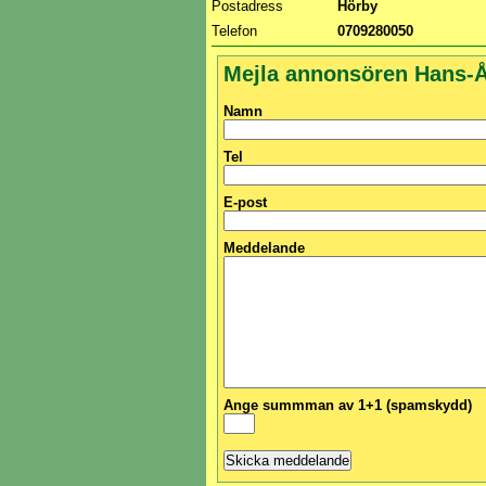
Postadress
Hörby
Telefon
0709280050
Mejla annonsören Hans-
Namn
Tel
E-post
Meddelande
Ange summman av 1+1 (spamskydd)