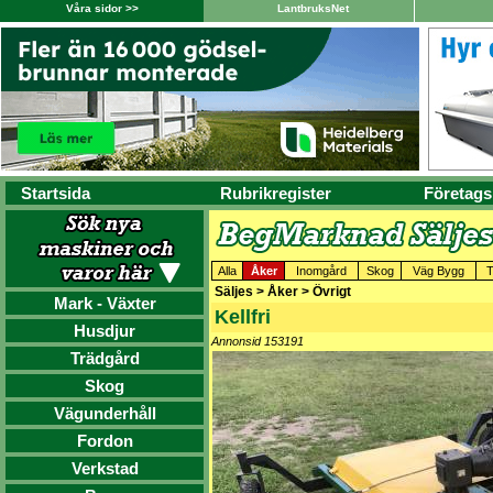
Våra sidor >>
LantbruksNet
Startsida
Rubrikregister
Företags
Alla
Åker
Inomgård
Skog
Väg Bygg
T
Säljes > Åker > Övrigt
Mark - Växter
Kellfri
Husdjur
Annonsid 153191
Trädgård
Skog
Vägunderhåll
Fordon
Verkstad