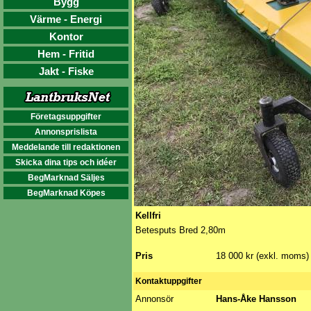
Bygg
Värme - Energi
Kontor
Hem - Fritid
Jakt - Fiske
Företagsuppgifter
Annonsprislista
Meddelande till redaktionen
Skicka dina tips och idéer
BegMarknad Säljes
BegMarknad Köpes
Kellfri
Betesputs Bred 2,80m
Pris
18 000 kr (exkl. moms)
Kontaktuppgifter
Annonsör
Hans-Åke Hansson