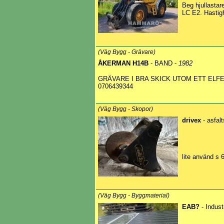
Beg hjullasta
LC E2. Hastig
(Väg Bygg - Grävare)
ÅKERMAN H14B
- BAND -
1982
GRÄVARE I BRA SKICK UTOM ETT ELFE
0706439344
(Väg Bygg - Skopor)
drivex
- asfal
lite använd s 
(Väg Bygg - Byggmaterial)
EAB?
- Indust