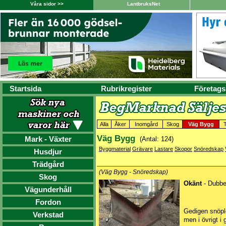
Våra sidor >>
LantbruksNet
Startsida
Rubrikregister
Företags
Alla
Åker
Inomgård
Skog
Väg Bygg
Väg Bygg
Mark - Växter
(Antal: 124)
Byggmaterial
Grävare
Lastare
Skopor
Snöredskap
Husdjur
Trädgård
(Väg Bygg - Snöredskap)
Skog
Okänt
- Dubbe
Vägunderhåll
Fordon
Gedigen snöplo
Verkstad
men i övrigt i