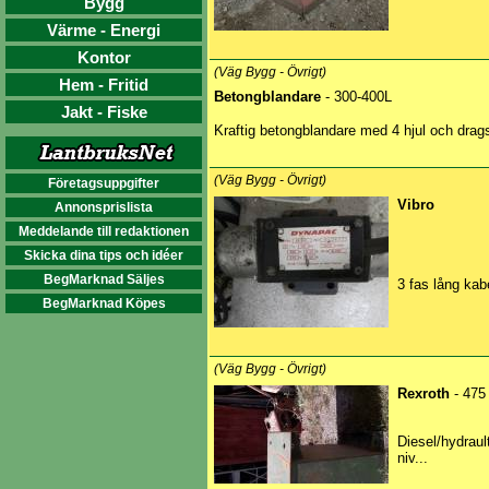
Bygg
Värme - Energi
Kontor
(Väg Bygg - Övrigt)
Hem - Fritid
Betongblandare
- 300-400L
Jakt - Fiske
Kraftig betongblandare med 4 hjul och drag
(Väg Bygg - Övrigt)
Företagsuppgifter
Vibro
Annonsprislista
Meddelande till redaktionen
Skicka dina tips och idéer
BegMarknad Säljes
3 fas lång kab
BegMarknad Köpes
(Väg Bygg - Övrigt)
Rexroth
- 475
Diesel/hydraul
niv...