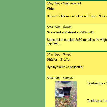
(Väg Bygg - Byggmaterial)
Virke
Hejsan Säljer av en del av mitt lager. Ni är
(Väg Bygg - Övrigt)
Scancord snöstaket
- 7040 -
2007
Scancord snöstaket 2x50 m säljes av vägför
nypriset....
(Väg Bygg - Övrigt)
Shäffer
- Shäffer
Nya hydrauliska pallgafflar
(Väg Bygg - Skopor)
Tandskopa
- 
Tandskopa i b