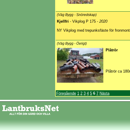
(Väg Bygg - Snöredskap)
Kjellfri
- Vikplog P 175 -
2020
NY Vikplog med trepunksfäste för fronmont
(Väg Bygg - Övrigt)
Plåtrör
Plåtrör ca 180
Föregående
1
2
3
4
5
6
7
Nästa