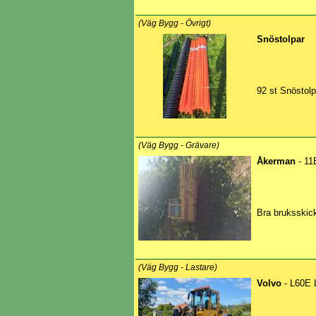
(Väg Bygg - Övrigt)
Snöstolpar
92 st Snöstolpa
(Väg Bygg - Grävare)
Åkerman
- 11
Bra bruksskick
(Väg Bygg - Lastare)
Volvo
- L60E 