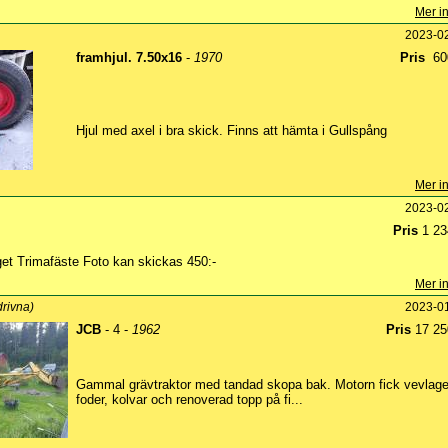
Mer in
2023-0
framhjul. 7.50x16
-
1970
Pris
600
Hjul med axel i bra skick. Finns att hämta i Gullspång
Mer in
2023-0
Pris
1 23
et Trimafäste Foto kan skickas 450:-
Mer in
drivna)
2023-0
JCB
- 4 -
1962
Pris
17 25
Gammal grävtraktor med tandad skopa bak. Motorn fick vevlage
foder, kolvar och renoverad topp på fi...