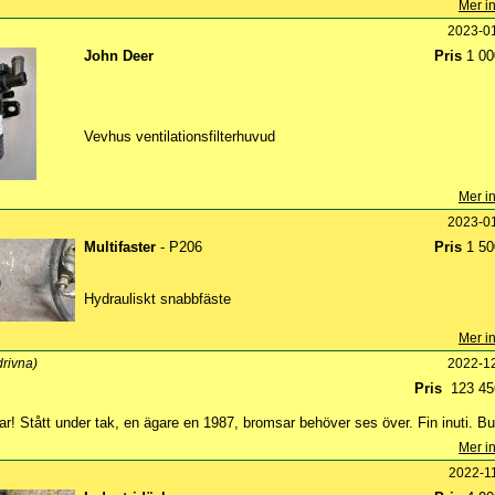
Mer in
2023-0
John Deer
Pris
1 00
Vevhus ventilationsfilterhuvud
Mer in
2023-0
Multifaster
- P206
Pris
1 50
Hydrauliskt snabbfäste
Mer in
drivna)
2022-1
Pris
123 45
ar! Stått under tak, en ägare en 1987, bromsar behöver ses över. Fin inuti. Bu
Mer in
2022-1