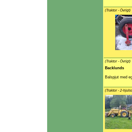
(Traktor - Övrigt)
(Traktor - Övrigt)
Backlunds
Balspjut med eg
(Traktor - 2-hjuls