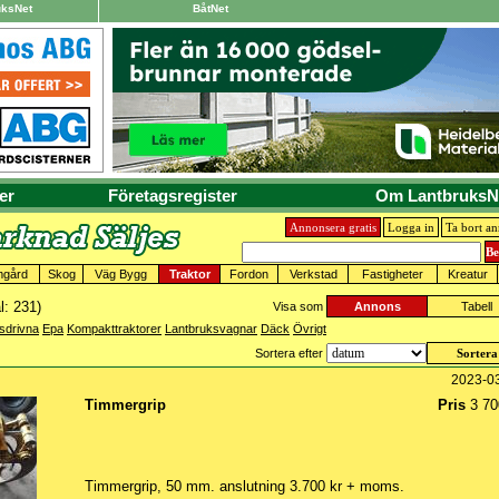
uksNet
BåtNet
er
Företagsregister
Om LantbruksN
Annonsera gratis
Logga in
Ta bort a
mgård
Skog
Väg Bygg
Traktor
Fordon
Verkstad
Fastigheter
Kreatur
l: 231)
Visa som
Annons
Tabell
lsdrivna
Epa
Kompakttraktorer
Lantbruksvagnar
Däck
Övrigt
Sortera efter
2023-0
Timmergrip
Pris
3 70
Timmergrip, 50 mm. anslutning 3.700 kr + moms.