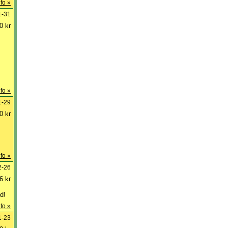
fo »
1-31
0 kr
fo »
1-29
0 kr
fo »
2-26
6 kr
d!
fo »
1-23