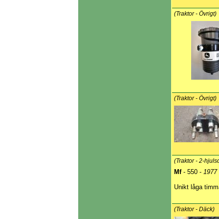
(Traktor - Övrigt)
(Traktor - Övrigt)
(Traktor - 2-hjuls
Mf
- 550 -
1977
Unikt låga timm
(Traktor - Däck)