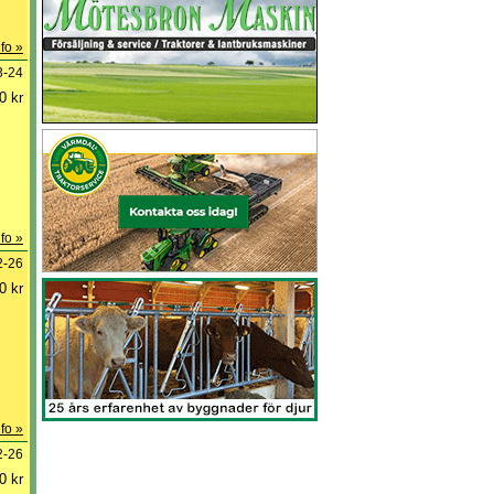
fo »
3-24
0 kr
fo »
2-26
0 kr
fo »
2-26
0 kr