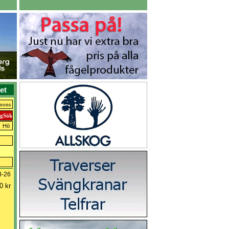
et
nnons
Hö
3-26
0 kr