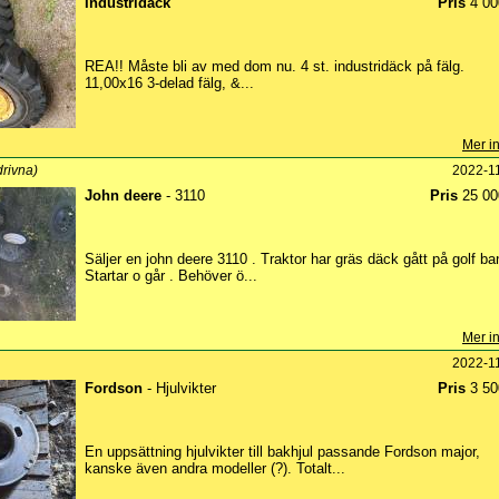
Industridäck
Pris
4 00
REA!! Måste bli av med dom nu. 4 st. industridäck på fälg.
11,00x16 3-delad fälg, &...
Mer in
drivna)
2022-1
John deere
- 3110
Pris
25 00
Säljer en john deere 3110 . Traktor har gräs däck gått på golf ba
Startar o går . Behöver ö...
Mer in
2022-1
Fordson
- Hjulvikter
Pris
3 50
En uppsättning hjulvikter till bakhjul passande Fordson major,
kanske även andra modeller (?). Totalt...