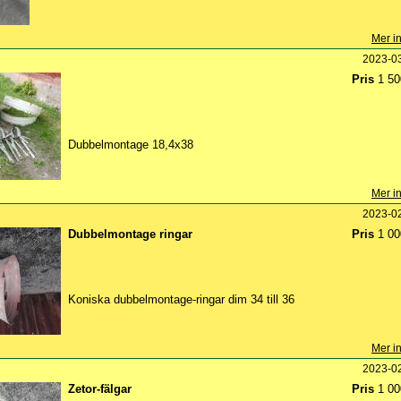
Mer in
2023-0
Pris
1 50
Dubbelmontage 18,4x38
Mer in
2023-0
Dubbelmontage ringar
Pris
1 00
Koniska dubbelmontage-ringar dim 34 till 36
Mer in
2023-0
Zetor-fälgar
Pris
1 00