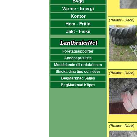
Bygg
Värme - Energi
Kontor
(Traktor - Däck)
Hem - Fritid
Jakt - Fiske
Företagsuppgifter
Annonsprislista
Meddelande till redaktionen
Skicka dina tips och idéer
(Traktor - Däck)
BegMarknad Säljes
BegMarknad Köpes
(Traktor - Däck)