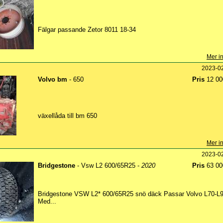
Fälgar passande Zetor 8011 18-34
Mer in
2023-0
Volvo bm
- 650
Pris
12 00
växellåda till bm 650
Mer in
2023-0
Bridgestone
- Vsw L2 600/65R25 -
2020
Pris
63 00
Bridgestone VSW L2* 600/65R25 snö däck Passar Volvo L70-L
Med...