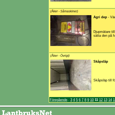
(Åker - Såmaskiner)
Agri dep
- Vä
Djupmätare ti
sätta den på h
(Åker - Övrigt)
Skåpsläp
Skåpsläp till f
Föregående
..
3
4
5
6
7
8
9
10
11
12
13
14
1