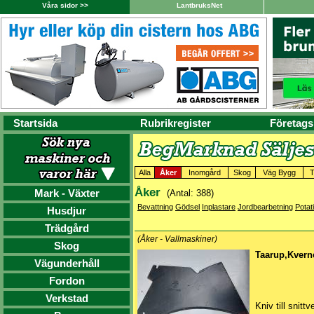
Våra sidor >>
LantbruksNet
Startsida
Rubrikregister
Företags
Alla
Åker
Inomgård
Skog
Väg Bygg
T
Åker
Mark - Växter
(Antal: 388)
Bevattning
Gödsel
Inplastare
Jordbearbetning
Potat
Husdjur
Trädgård
(Åker - Vallmaskiner)
Skog
Taarup,Kvern
Vägunderhåll
Fordon
Verkstad
Kniv till snit