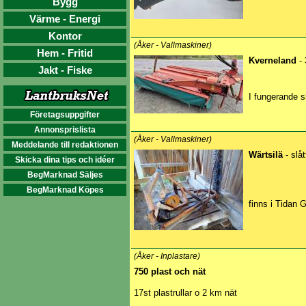
Bygg
Värme - Energi
Kontor
(Åker - Vallmaskiner)
Hem - Fritid
Kverneland
-
Jakt - Fiske
I fungerande s
Företagsuppgifter
Annonsprislista
(Åker - Vallmaskiner)
Meddelande till redaktionen
Wärtsilä
- slå
Skicka dina tips och idéer
BegMarknad Säljes
BegMarknad Köpes
finns i Tidan G
(Åker - Inplastare)
750 plast och nät
17st plastrullar o 2 km nät