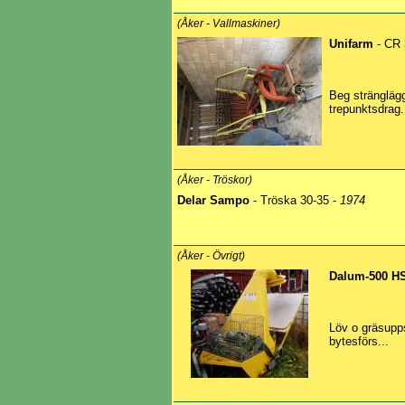
(Åker - Vallmaskiner)
Unifarm
- CR 
Beg strängläg
trepunktsdrag.
(Åker - Tröskor)
Delar Sampo
- Tröska 30-35 -
1974
(Åker - Övrigt)
Dalum-500 H
Löv o gräsuppsa
bytesförs...