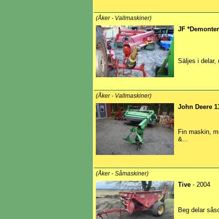
(Åker - Vallmaskiner)
JF *Demonter
Säljes i delar
(Åker - Vallmaskiner)
John Deere 1
Fin maskin, me
&...
(Åker - Såmaskiner)
Tive
- 2004
Beg delar såsom