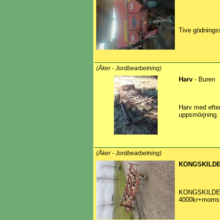
Tive gödnings
(Åker - Jordbearbetning)
Harv
- Buren
Harv med efte
uppsmörjning.
(Åker - Jordbearbetning)
KONGSKILDE
KONGSKILDE V
4000kr+moms