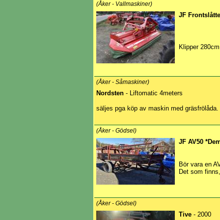
(Åker - Vallmaskiner)
JF Frontslått
Klipper 280cm.
(Åker - Såmaskiner)
Nordsten
- Liftomatic 4meters
säljes pga köp av maskin med gräsfrölåda. En 
(Åker - Gödsel)
JF AV50 *Dem
Bör vara en AV
Det som finns,
(Åker - Gödsel)
Tive
- 2000