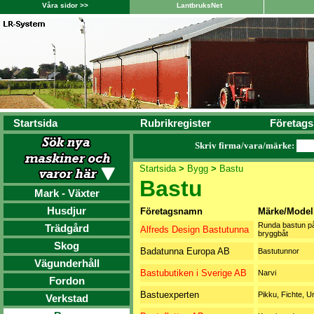
Våra sidor >>
LantbruksNet
Startsida
Rubrikregister
Företags
Skriv firma/vara/märke:
Startsida
>
Bygg
>
Bastu
Bastu
Mark - Växter
Husdjur
Företagsnamn
Märke/Model
Runda bastun p
Trädgård
Alfreds Design Bastutunna
bryggbåt
Skog
Badatunna Europa AB
Bastutunnor
Vägunderhåll
Bastubutiken i Sverige AB
Narvi
Fordon
Bastuexperten
Pikku, Fichte, U
Verkstad