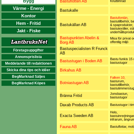
Bygg
Bastuflotten AB
Knuttimrad
Värme - Energi
Bastukalle
Kontor
Bastufontän,
bastutillbehör, b
Hem - Fritid
Bastukällan AB
& spaprodukter,
bastutextilier, st
Jakt - Fiske
underhållsprodu
Bastupunkten Abelin &
Misa för privat 
Borg AB
offentlig miljö
Bastuspecialisten R Frunck
Företagsuppgifter
AB
Annonsprislista
Bastu funkis 15
Bastustugan i Boden AB
bastustugor
Meddelande till redaktionen
Skicka dina tips och idéer
Birkahus AB
BegMarknad Säljes
Falken 10,
basturum,
Botniastugan AB
BegMarknad Köpes
bastutillbehör,
bastutimmerstug
Jonsbastun,
Bränna Fritid
bastustugor
Daxab Products AB
Bastustugor i ti
Helo,
Exacta Sweden AB
bastuinredningar
infrarum, ångru
Fauna AB
Bastuflottar, mob