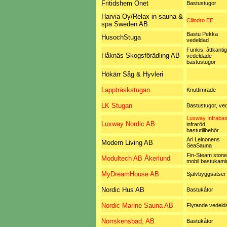
Fritidshem Onet
Bastustugor
Harvia Oy/Relax in sauna &
Cilindro EE
spa Sweden AB
Bastu Pekka
HusochStuga
vedeldad
Funkis, åttkantig
Håknäs Skogsförädling AB
vedeldade
bastustugor
Hökärr Såg & Hyvleri
Lappträskstugan
Knuttimrade
LK Stugan
Bastustugor, ve
Luxway Infrabas
Luxway Nordic AB
infraröd,
bastutillbehör
Ari Leinonens
Modern Living AB
SeaSauna
Fin-Steam stone
Modultech AB Åkerlund
mobil bastukami
MyDreamHouse AB
Självbyggsatser
Nordic Hus AB
Bastukåtor
Nordic Marine Sauna AB
Flytande vedeld
Norrskensbad, AB
Bastukåtor