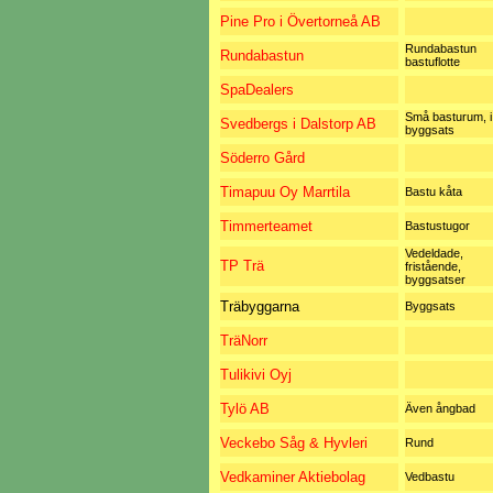
Pine Pro i Övertorneå AB
Rundabastun
Rundabastun
bastuflotte
SpaDealers
Små basturum, i
Svedbergs i Dalstorp AB
byggsats
Söderro Gård
Timapuu Oy Marrtila
Bastu kåta
Timmerteamet
Bastustugor
Vedeldade,
TP Trä
fristående,
byggsatser
Träbyggarna
Byggsats
TräNorr
Tulikivi Oyj
Tylö AB
Även ångbad
Veckebo Såg & Hyvleri
Rund
Vedkaminer Aktiebolag
Vedbastu