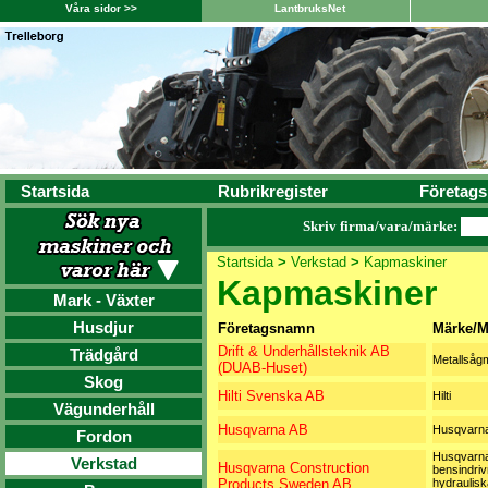
Våra sidor >>
LantbruksNet
Startsida
Rubrikregister
Företags
Skriv firma/vara/märke:
Startsida
>
Verkstad
>
Kapmaskiner
Kapmaskiner
Mark - Växter
Husdjur
Företagsnamn
Märke/M
Drift & Underhållsteknik AB
Trädgård
Metallsåg
(DUAB-Huset)
Skog
Hilti Svenska AB
Hilti
Vägunderhåll
Husqvarna AB
Husqvarn
Fordon
Husqvarna
Verkstad
Husqvarna Construction
bensindriv
Products Sweden AB
hydrauliska