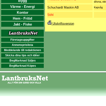
Bygg
drivna, ele
Värme - Energi
Schuchardt Maskin AB
Kapsåg
Kontor
Stihl
Hem - Fritid
Utskriftsversion
Jakt - Fiske
Företagsuppgifter
Annonsprislista
Meddelande till redaktionen
Skicka dina tips och idéer
BegMarknad Säljes
BegMarknad Köpes