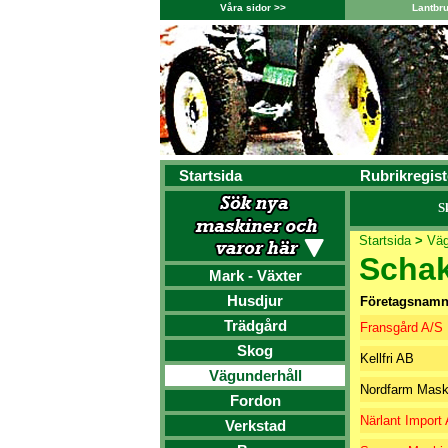
Våra sidor >>
Lantbr
Startsida
Rubrikregist
S
Startsida
>
Väg
Schak
Mark - Växter
Husdjur
Företagsnam
Trädgård
Fransgård A/S
Skog
Kellfri AB
Vägunderhåll
Nordfarm Mask
Fordon
Närlant Import
Verkstad