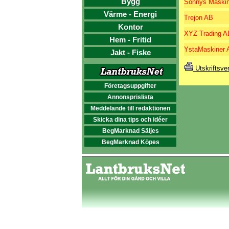
Bygg
Sonnys Maskin
Värme - Energi
Trejon AB
Kontor
XYZ Trading A
Hem - Fritid
YstaMaskiner 
Jakt - Fiske
Utskriftsve
Företagsuppgifter
Annonsprislista
Meddelande till redaktionen
Skicka dina tips och idéer
BegMarknad Säljes
BegMarknad Köpes