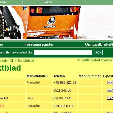
uksNet
BåtNet
er
Företagsregister
Om LantbruksN
kriv firma/vara/märke:
© LantbruksNet Sverige
underhåll
>
Schaktblad
tblad
n
Märke/Modell
Telefon
Mobilnummer
E-post
+45-986 321 22
Fransgård
0511-242 50
in AB
011-19 70 40
Sami
 AB
019-603 60 60
Fransgård