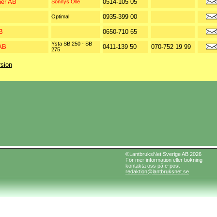
er AB
0514-105 05
Sonnys Olle
0935-399 00
Optimal
B
0650-710 65
Ysta SB 250 - SB
AB
0411-139 50
070-752 19 99
275
rsion
©LantbruksNet Sverige AB 2026
För mer information eller bokning
kontakta oss på e-post
redaktion@lantbruksnet.se