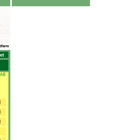
et
 AB