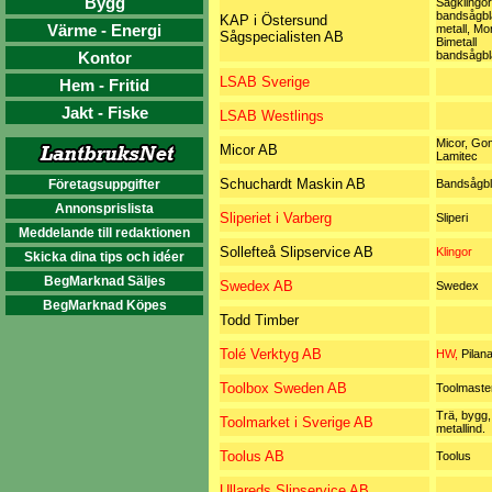
Bygg
Sågklingor
bandsågbl
KAP i Östersund
Värme - Energi
metall, Mo
Sågspecialisten AB
Bimetall
Kontor
bandsågbl
LSAB Sverige
Hem - Fritid
Jakt - Fiske
LSAB Westlings
Micor, Go
Micor AB
Lamitec
Schuchardt Maskin AB
Företagsuppgifter
Bandsågb
Annonsprislista
Sliperiet i Varberg
Sliperi
Meddelande till redaktionen
Sollefteå Slipservice AB
Klingor
Skicka dina tips och idéer
BegMarknad Säljes
Swedex AB
Swedex
BegMarknad Köpes
Todd Timber
Tolé Verktyg AB
HW,
Pilan
Toolbox Sweden AB
Toolmaste
Trä, bygg, 
Toolmarket i Sverige AB
metallind.
Toolus AB
Toolus
Ullareds Slipservice AB