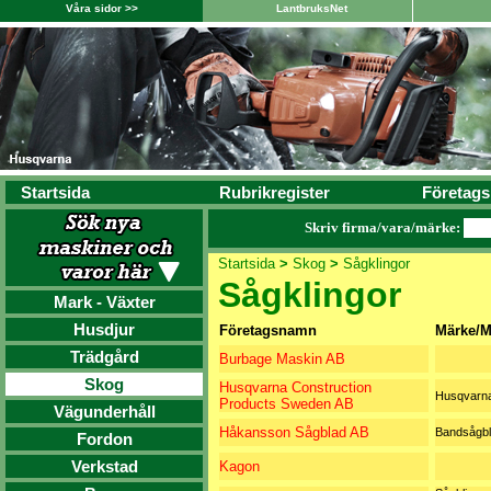
Våra sidor >>
LantbruksNet
Startsida
Rubrikregister
Företags
Skriv firma/vara/märke:
Startsida
>
Skog
>
Sågklingor
Sågklingor
Mark - Växter
Husdjur
Företagsnamn
Märke/M
Trädgård
Burbage Maskin AB
Skog
Husqvarna Construction
Husqvarna
Products Sweden AB
Vägunderhåll
Håkansson Sågblad AB
Bandsågb
Fordon
Verkstad
Kagon