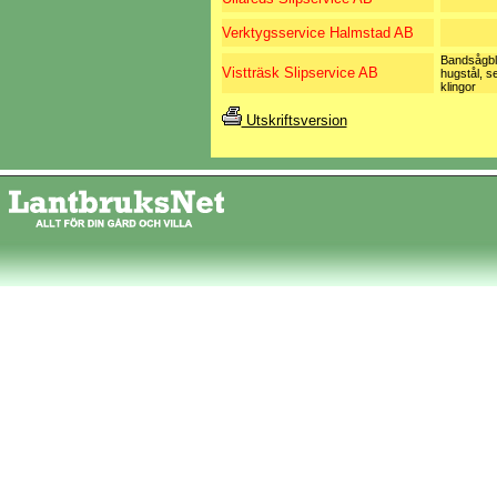
Verktygsservice Halmstad AB
Bandsågbl
Vistträsk Slipservice AB
hugstål, s
klingor
Utskriftsversion