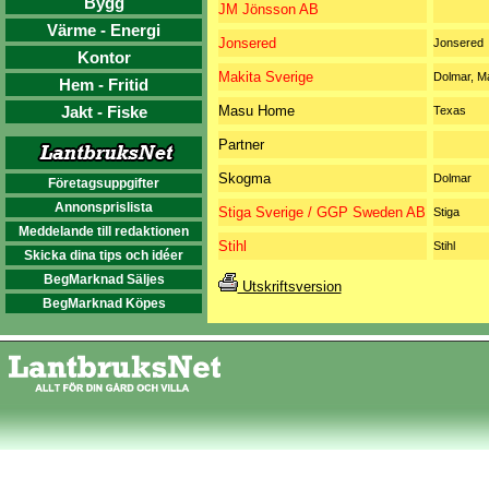
Bygg
JM Jönsson AB
Värme - Energi
Jonsered
Jonsered
Kontor
Makita Sverige
Dolmar, Ma
Hem - Fritid
Jakt - Fiske
Masu Home
Texas
Partner
Skogma
Dolmar
Företagsuppgifter
Annonsprislista
Stiga Sverige / GGP Sweden AB
Stiga
Meddelande till redaktionen
Stihl
Stihl
Skicka dina tips och idéer
BegMarknad Säljes
Utskriftsversion
BegMarknad Köpes