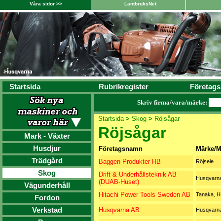
Våra sidor >>
LantbruksNet
Startsida
Rubrikregister
Företags
Skriv firma/vara/märke:
Startsida
>
Skog
>
Röjsågar
Röjsågar
Mark - Växter
Husdjur
Företagsnamn
Märke/M
Trädgård
Baggen Produkter HB
Röjsele
Skog
Drift & Underhållsteknik AB
Husqvarn
(DUAB-Huset)
Vägunderhåll
Hitachi Power Tools Sweden AB
Tanaka, Hi
Fordon
Verkstad
Husqvarna AB
Husqvarn