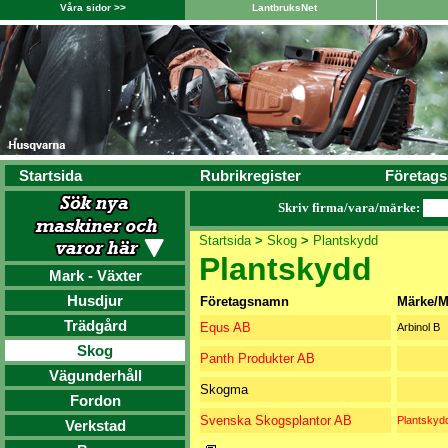
Våra sidor >>
LantbruksNet
Startsida
Rubrikregister
Företags
Skriv firma/vara/märke:
Startsida
>
Skog
>
Plantskydd
Plantskydd
Mark - Växter
Husdjur
Företagsnamn
Märke/M
Trädgård
Equs AB
Arbinol B
Skog
Panth Produkter AB
Vägunderhåll
Skogma
Fordon
Svenska Skogsplantor AB
Plantskyd
Verkstad