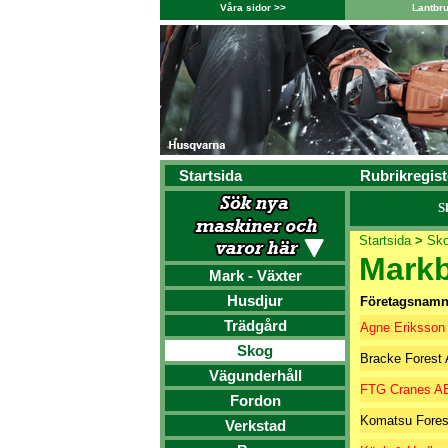
Våra sidor >>
Lantbr
Startsida
Rubrikregist
S
Startsida
>
Sk
Markb
Mark - Växter
Husdjur
Företagsnam
Trädgård
Agne Eriksson
Skog
Bracke Forest
Vägunderhåll
FTG Cranes A
Fordon
Komatsu Fores
Verkstad