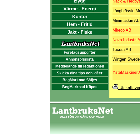
Bygg
Käck & Hedby
Värme - Energi
Långbrössle M
Kontor
Minimaskin AB
Hem - Fritid
Mireco AB
Jakt - Fiske
Nova Industri 
Tecura AB
Företagsuppgifter
Wirtgen Swede
Annonsprislista
Meddelande till redaktionen
YstaMaskiner 
Skicka dina tips och idéer
BegMarknad Säljes
BegMarknad Köpes
Utskriftsve