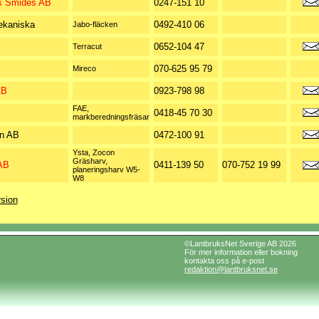
s Smides AB
0247-151 10
ekaniska
0492-410 06
Jabo-fläcken
0652-104 47
Terracut
070-625 95 79
Mireco
AB
0923-798 98
FAE,
0418-45 70 30
markberedningsfräsar
n AB
0472-100 91
Ysta, Zocon
Gräsharv,
AB
0411-139 50
070-752 19 99
planeringsharv W5-
W8
rsion
©LantbruksNet Sverige AB 2026
För mer information eller bokning
kontakta oss på e-post
redaktion@lantbruksnet.se