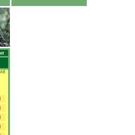
et
 AB