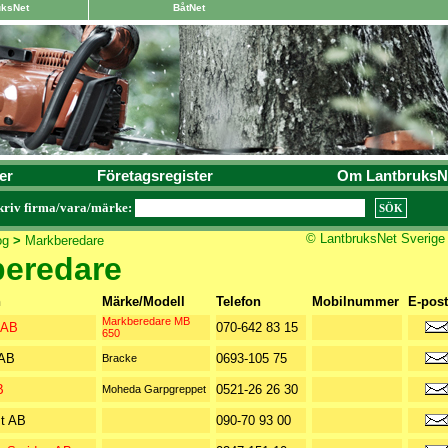
uksNet
BåtNet
er
Företagsregister
Om LantbruksN
kriv firma/vara/märke:
© LantbruksNet Sverige
og
>
Markberedare
eredare
n
Märke/Modell
Telefon
Mobilnummer
E-post
Markberedare MB
 AB
070-642 83 15
650
 AB
0693-105 75
Bracke
B
0521-26 26 30
Moheda Garpgreppet
t AB
090-70 93 00