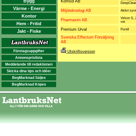
Bygg
Komsol AB
DeepClea
Värme - Energi
Miljöteknologi AB
Aktivt syr
Kontor
Virkon S,
Pharmaxim AB
vet
Hem - Fritid
Premium Urval
Purell
Jakt - Fiske
Svenska Effectum Försäljning
AB
Företagsuppgifter
Utskriftsversion
Annonsprislista
Meddelande till redaktionen
Skicka dina tips och idéer
BegMarknad Säljes
BegMarknad Köpes