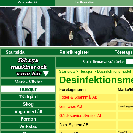
Våra sidor >>
LantbruksNet
Startsida
Rubrikregister
Företags
Skriv firma/vara/märke:
Startsida
>
Husdjur
>
Desinfektionsmedel
Desinfektionsm
Mark - Växter
Husdjur
Företagsnamn
Märke/M
Trädgård
Foder & Spannmål AB
Skog
Gimranäs AB
Interhygie
Vägunderhåll
Gårdsservice Sverige AB
Fordon
Jomi System AB
Verkstad
ConClean,