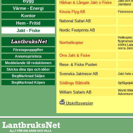
Bygg
Jakt och fi
Hårkan & Långan Jakt o Fiske
Jämtland
Värme - Energi
Kiruna Flyg AB
Fiskereso
Kontor
National Safari AB
Hem - Fritid
Jakt - Fiske
Nordic Footprints AB
Helikopter,
flygtranspo
Norrhelikopter
södra Lap
norra Jäm
Företagsuppgifter
Orra Jakt & Fiske
Annonsprislista
Meddelande till redaktionen
Rese- & Fiske Poolen
Skicka dina tips och idéer
Svenska Jaktresor AB
Jakt hela 
BegMarknad Säljes
BegMarknad Köpes
Södlings Båttrafik
Sjöfågeljak
World Wid
William Safaris AB
Adventure
Utskriftsversion