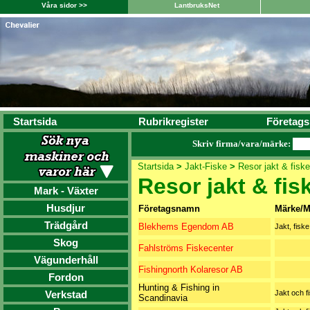
Våra sidor >>
LantbruksNet
Startsida
Rubrikregister
Företags
Skriv firma/vara/märke:
Startsida
>
Jakt-Fiske
>
Resor jakt & fiske
Resor jakt & fis
Mark - Växter
Husdjur
Företagsnamn
Märke/M
Trädgård
Blekhems Egendom AB
Jakt, fisk
Skog
Fahlströms Fiskecenter
Vägunderhåll
Fishingnorth Kolaresor AB
Fordon
Hunting & Fishing in
Verkstad
Jakt och f
Scandinavia