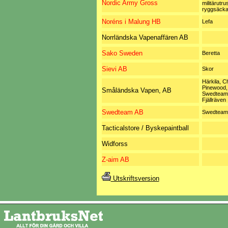
Nordic Army Gross
militärutru
ryggsäcka
Noréns i Malung HB
Lefa
Norrländska Vapenaffären AB
Sako Sweden
Beretta
Sievi AB
Skor
Härkila, Ch
Pinewood,
Småländska Vapen, AB
Swedteam
Fjällräven
Swedteam AB
Swedteam
Tacticalstore / Byskepaintball
Widforss
Z-aim AB
Utskriftsversion