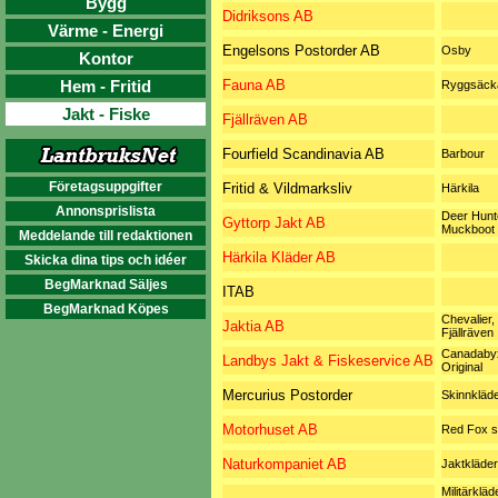
Bygg
Didriksons AB
Värme - Energi
Engelsons Postorder AB
Osby
Kontor
Hem - Fritid
Fauna AB
Ryggsäck
Jakt - Fiske
Fjällräven AB
Fourfield Scandinavia AB
Barbour
Företagsuppgifter
Fritid & Vildmarksliv
Härkila
Annonsprislista
Deer Hunt
Gyttorp Jakt AB
Muckboot 
Meddelande till redaktionen
Härkila Kläder AB
Skicka dina tips och idéer
BegMarknad Säljes
ITAB
BegMarknad Köpes
Chevalier,
Jaktia AB
Fjällräven
Canadaby
Landbys Jakt & Fiskeservice AB
Original
Mercurius Postorder
Skinnkläd
Motorhuset AB
Red Fox s
Naturkompaniet AB
Jaktkläder
Militärkläde