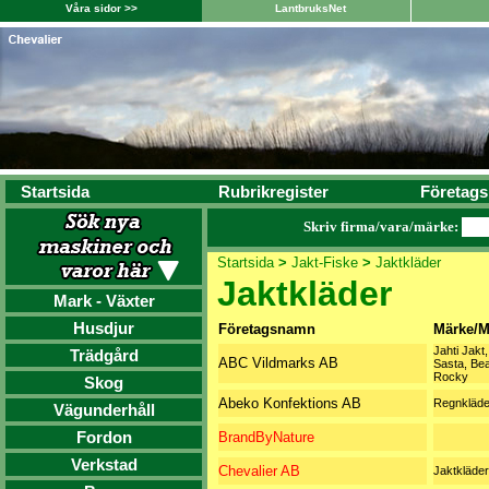
Våra sidor >>
LantbruksNet
Startsida
Rubrikregister
Företags
Skriv firma/vara/märke:
Startsida
>
Jakt-Fiske
>
Jaktkläder
Jaktkläder
Mark - Växter
Husdjur
Företagsnamn
Märke/M
Jahti Jakt,
Trädgård
ABC Vildmarks AB
Sasta, Bea
Rocky
Skog
Abeko Konfektions AB
Regnkläde
Vägunderhåll
Fordon
BrandByNature
Verkstad
Chevalier AB
Jaktkläder