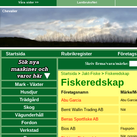
Våra sidor >>
LantbruksNet
Startsida
Rubrikregister
Företags
Skriv firma/vara/märke:
Startsida
>
Jakt-Fiske
>
Fiskeredskap
Fiskeredskap
Mark - Växter
Husdjur
Företagsnamn
Märke/M
Trädgård
Abu Garcia
Abu Garci
Skog
Bernt Wallin Trading AB
Nät
Vägunderhåll
Berras Sportfiske AB
Fordon
Bios AB
Flugspön
Verkstad
Nät, ryssjor