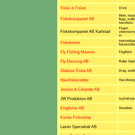
Fiske & Fiskar
Orvis
Mete, haspe
Fiskekompaniet AB
fluga, trolli
havsfiske
Flugor,
Fiskekompaniet AB Karlstad
vintemorm
m
Internetba
Fiskekortet
fiskekortfö
Fly Fishing Masters
Flugfiske
Fly-Dressing AB
Rullar Saph
Gladsax Fiske AB
Drag, wobb
Havsfiskecenter
Havsfiskep
Jensen & Celander AB
JW Produktion AB
IsyDrill isb
Kingfisher AB
Snowbee
Kurres Fiskeshop
Laxen Specialnät AB