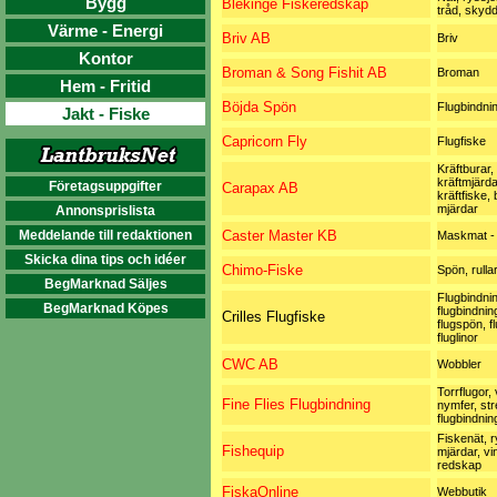
Bygg
Blekinge Fiskeredskap
tråd, skyd
Värme - Energi
Briv AB
Briv
Kontor
Broman & Song Fishit AB
Broman
Hem - Fritid
Böjda Spön
Flugbindni
Jakt - Fiske
Capricorn Fly
Flugfiske
Kräftburar,
kräftmjärda
Företagsuppgifter
Carapax AB
kräftfiske, 
mjärdar
Annonsprislista
Meddelande till redaktionen
Caster Master KB
Maskmat - 
Skicka dina tips och idéer
Chimo-Fiske
Spön, rulla
BegMarknad Säljes
Flugbindnin
BegMarknad Köpes
flugbindnin
Crilles Flugfiske
flugspön, fl
fluglinor
CWC AB
Wobbler
Torrflugor, 
Fine Flies Flugbindning
nymfer, st
flugbindnin
Fiskenät, r
Fishequip
mjärdar, vin
redskap
FiskaOnline
Webbutik