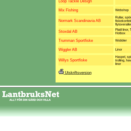
Loop Tackle Design
Mix Fishing
Webshop
Rullar, spö
Normark Scandinavia AB
fiskekonfek
flytoveralle
Platil linor,
Stoxdal AB
Hotbox
Trumman Sportfiske
Wobbler
Wiggler AB
Linor
Haspel, spi
Willys Sportfiske
trolling, ha
linor
Utskriftsversion