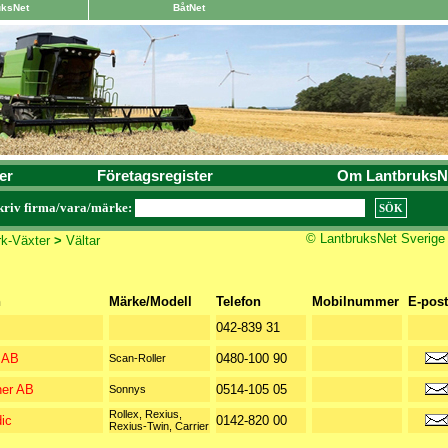
uksNet
BåtNet
er
Företagsregister
Om LantbruksN
kriv firma/vara/märke:
© LantbruksNet Sverige
k-Växter
>
Vältar
n
Märke/Modell
Telefon
Mobilnummer
E-post
042-839 31
 AB
0480-100 90
Scan-Roller
er AB
0514-105 05
Sonnys
Rollex, Rexius,
ic
0142-820 00
Rexius-Twin, Carrier