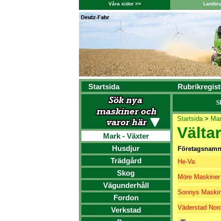
Våra sidor >>
Lantbr
Startsida
Rubrikregist
S
Startsida
>
Mar
Vältar
Mark - Växter
Husdjur
Företagsnam
Trädgård
He-Va
Skog
Möre Maskiner
Vägunderhåll
Sonnys Maskin
Fordon
Väderstad Nord
Verkstad