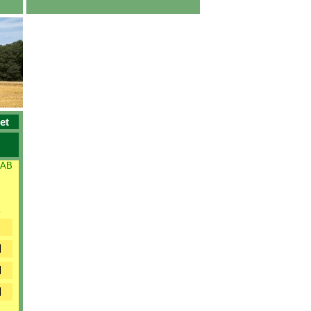
et
 AB