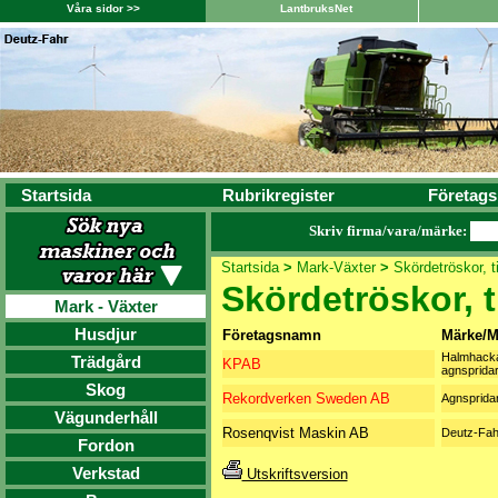
Våra sidor >>
LantbruksNet
Startsida
Rubrikregister
Företags
Skriv firma/vara/märke:
Startsida
>
Mark-Växter
>
Skördetröskor, t
Skördetröskor, t
Mark - Växter
Husdjur
Företagsnamn
Märke/M
Halmhacka
Trädgård
KPAB
agnsprida
Skog
Rekordverken Sweden AB
Agnsprida
Vägunderhåll
Rosenqvist Maskin AB
Deutz-Fah
Fordon
Verkstad
Utskriftsversion