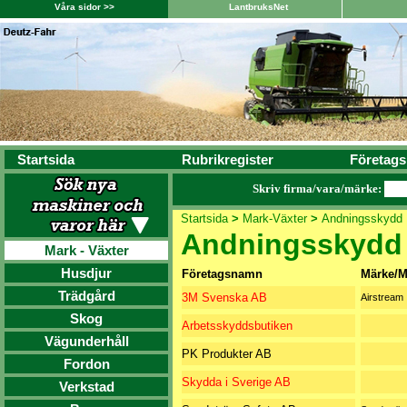
Våra sidor >>
LantbruksNet
Startsida
Rubrikregister
Företags
Skriv firma/vara/märke:
Startsida
>
Mark-Växter
>
Andningsskydd
Andningsskydd
Mark - Växter
Husdjur
Företagsnamn
Märke/M
Trädgård
3M Svenska AB
Airstream
Skog
Arbetsskyddsbutiken
Vägunderhåll
PK Produkter AB
Fordon
Skydda i Sverige AB
Verkstad