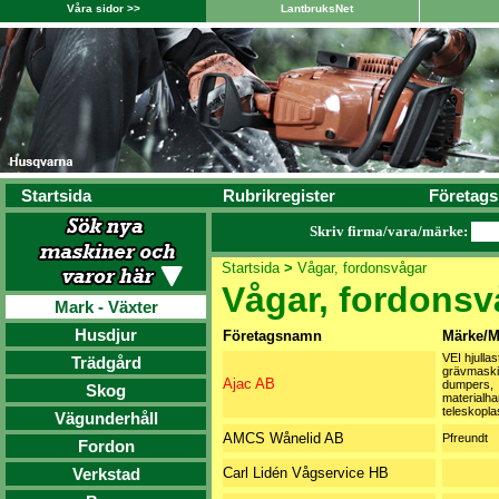
Våra sidor >>
LantbruksNet
Startsida
Rubrikregister
Företags
Skriv firma/vara/märke:
Startsida
>
Vågar, fordonsvågar
Vågar, fordonsv
Mark - Växter
Husdjur
Företagsnamn
Märke/M
VEI hjullast
Trädgård
grävmaski
Ajac AB
dumpers,
Skog
materialha
teleskopla
Vägunderhåll
AMCS Wånelid AB
Pfreundt
Fordon
Verkstad
Carl Lidén Vågservice HB