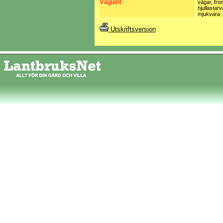
Våglant
vågar, fro
hjullastarv
mjukvara
Utskriftsversion