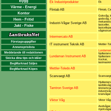
Bygg
Ek Industriprodukter
Ek
Värme - Energi
Flintab AB
Flintab, Ca
Kontor
Golvvåg, 
Hem - Fritid
godsvåg, 
mekaniska
Industri-Vågar Sverige AB
lastceller,
Jakt - Fiske
lastcellspa
våginstru
Intermercato AB
Företagsuppgifter
IT instrument Teknik AB
Mettler-To
Annonsprislista
Lundaman
Meddelande till redaktionen
hjullastarv
Lundaman Instrument AB
hjullastare
Skicka dina tips och idéer
truckar,
lastmaski
BegMarknad Säljes
Mettler-Toledo AB
BegMarknad Köpes
Scanvaegt AB
Scanvaegt
Hjullastar
lastbilsvåg
Tamtron Sverige AB
timmerkra
industrivåg
kranvågar
Viktor Våg
Viktor Våg
Axelvågar,
markvågar,