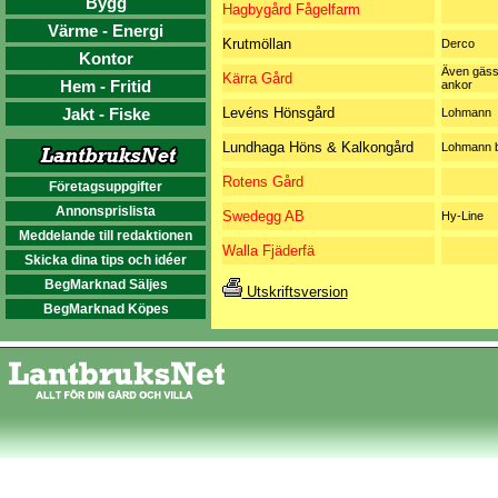
Bygg
Hagbygård Fågelfarm
Värme - Energi
Krutmöllan
Derco
Kontor
Även gäss
Kärra Gård
Hem - Fritid
ankor
Jakt - Fiske
Levéns Hönsgård
Lohmann
Lundhaga Höns & Kalkongård
Lohmann 
Rotens Gård
Företagsuppgifter
Annonsprislista
Swedegg AB
Hy-Line
Meddelande till redaktionen
Walla Fjäderfä
Skicka dina tips och idéer
BegMarknad Säljes
Utskriftsversion
BegMarknad Köpes