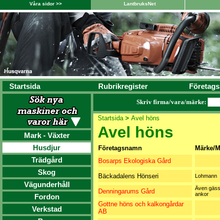
Våra sidor >>
LantbruksNet
Startsida
Rubrikregister
Företags
Skriv firma/vara/märke:
Startsida
>
Avel höns
Avel höns
Mark - Växter
Husdjur
Företagsnamn
Märke/M
Trädgård
Bosarps Ekologiska Gård
Skog
Bäckadalens Hönseri
Lohmann
Vägunderhåll
Även gäss
Denningarums Gård
ankor
Fordon
Gottne höns och kalkongårdar
Verkstad
AB