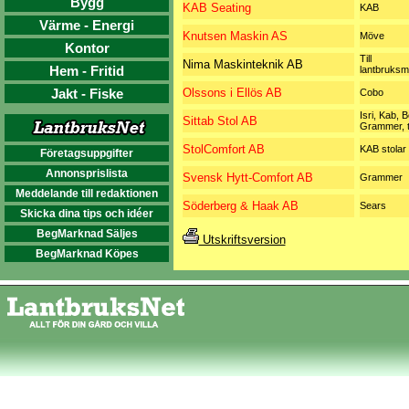
Bygg
KAB Seating
KAB
Värme - Energi
Knutsen Maskin AS
Möve
Kontor
Till
Nima Maskinteknik AB
Hem - Fritid
lantbruksm
Jakt - Fiske
Olssons i Ellös AB
Cobo
Isri, Kab, 
Sittab Stol AB
Grammer, ti
StolComfort AB
KAB stolar
Företagsuppgifter
Annonsprislista
Svensk Hytt-Comfort AB
Grammer
Meddelande till redaktionen
Söderberg & Haak AB
Sears
Skicka dina tips och idéer
BegMarknad Säljes
Utskriftsversion
BegMarknad Köpes