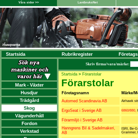
Våra sidor >>
LantbruksNet
Startsida
Rubrikregister
Företags
Skriv firma/vara/märke:
Startsida
>
Förarstolar
Förarstolar
Mark - Växter
Husdjur
Företagsnamn
Märke/M
Trädgård
Automed Scandinavia AB
Airhawk sit
Skog
ErgoSeat i Sverige AB
6860/880,
Vägunderhåll
Förarmiljö i Sverige AB
Fordon
Hanngrens Bil & Sadelmakeri,
ISRI, Be-G
Verkstad
AB
Grammer, 