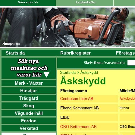
Våra sidor >>
LantbruksNet
Startsida
Rubrikregister
Företags
Skriv firma/vara/märke:
Startsida
>
Åskskydd
Åskskydd
Mark - Växter
Husdjur
Företagsnamn
Märke/M
Trädgård
Centroson Inter AB
Åskskydd
Skog
Elrond Komponent AB
Elrond
Vägunderhåll
Eltab
Fordon
OBO Bettermann AB
OBO Bett
Verkstad