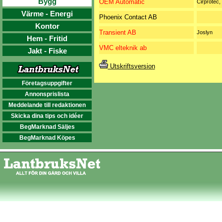
Bygg
OEM Automatic
Cirprotec,
Värme - Energi
Phoenix Contact AB
Kontor
Transient AB
Joslyn
Hem - Fritid
VMC elteknik ab
Jakt - Fiske
Utskriftsversion
Företagsuppgifter
Annonsprislista
Meddelande till redaktionen
Skicka dina tips och idéer
BegMarknad Säljes
BegMarknad Köpes