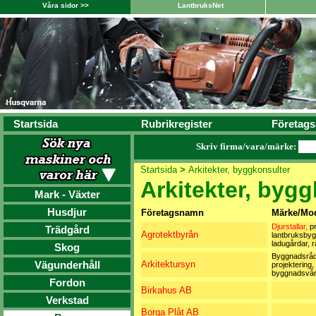
Våra sidor >>
LantbruksNet
Startsida
Rubrikregister
Företags
Skriv firma/vara/märke:
Startsida
>
Arkitekter, byggkonsulter
Arkitekter, byg
Mark - Växter
Husdjur
Företagsnamn
Märke/Mod
Djurstallar,
pr
Trädgård
Agrotektbyrån
lantbruksbyg
ladugårdar, r
Skog
Byggnadsråd
Vägunderhåll
Arkitektursyn
projektering,
byggnadsvå
Fordon
Birkahus AB
Verkstad
Borga Plåt AB