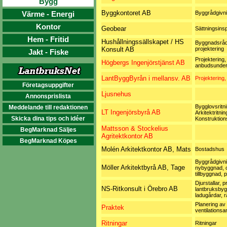
Bygg
Byggkontoret AB
Värme - Energi
Byggrådgivn
Kontor
Geobear
Sättningsins
Hem - Fritid
Hushållningssällskapet / HS
Byggnadsråd
Konsult AB
projektering
Jakt - Fiske
Projektering,
Högbergs Ingenjörstjänst AB
anbudsunder
LantByggByrån i mellansv. AB
Projektering,
Företagsuppgifter
Ljusnehus
Annonsprislista
Bygglovsritni
Meddelande till redaktionen
LT Ingenjörsbyrå AB
Arkitektritnin
Skicka dina tips och idéer
Konstruktions
Mattsson & Stockelius
BegMarknad Säljes
Agritektkontor AB
BegMarknad Köpes
Molén Arkitektkontor AB, Mats
Bostadshus
Byggrådgivni
Möller Arkitektbyrå AB, Tage
nybyggnad, 
tillbyggnad, 
Djurstallar, p
NS-Ritkonsult i Örebro AB
lantbruksbyg
ladugårdar, r
Planering av
Praktek
ventilationsa
Ritningar
Ritningar