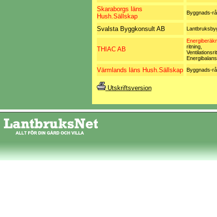
Skaraborgs läns
Byggnads-rå
Hush.Sällskap
Svalsta Byggkonsult AB
Lantbruksby
Energiberäkn
ritning,
THIAC AB
Ventilationsri
Energibalans
Värmlands läns Hush.Sällskap
Byggnads-rå
Utskriftsversion