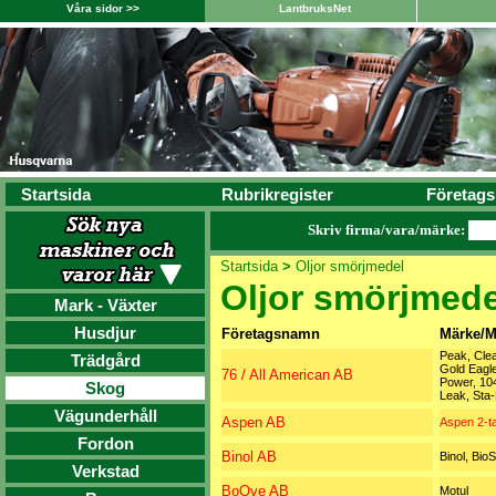
Våra sidor >>
LantbruksNet
Startsida
Rubrikregister
Företags
Skriv firma/vara/märke:
Startsida
>
Oljor smörjmedel
Oljor smörjmede
Mark - Växter
Husdjur
Företagsnamn
Märke/M
Peak, Clea
Trädgård
Gold Eagle
76 / All American AB
Power, 10
Skog
Leak, Sta-
Vägunderhåll
Aspen AB
Aspen 2-ta
Fordon
Binol AB
Binol, Bio
Verkstad
BoOve AB
Motul