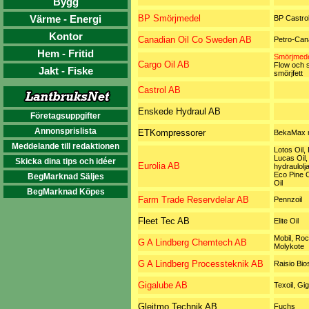
Bygg
Värme - Energi
BP Smörjmedel
BP Castro
Kontor
Canadian Oil Co Sweden AB
Petro-Can
Hem - Fritid
Smörjmede
Cargo Oil AB
Flow och s
Jakt - Fiske
smörjfett
Castrol AB
Enskede Hydraul AB
Företagsuppgifter
Annonsprislista
ETKompressorer
BekaMax 
Meddelande till redaktionen
Lotos Oil,
Lucas Oil,
Skicka dina tips och idéer
Eurolia AB
hydraulolj
Eco Pine O
BegMarknad Säljes
Oil
BegMarknad Köpes
Farm Trade Reservdelar AB
Pennzoil
Fleet Tec AB
Elite Oil
Mobil, Roc
G A Lindberg Chemtech AB
Molykote
G A Lindberg Processteknik AB
Raisio Bio
Gigalube AB
Texoil, Gi
Gleitmo Technik AB
Fuchs