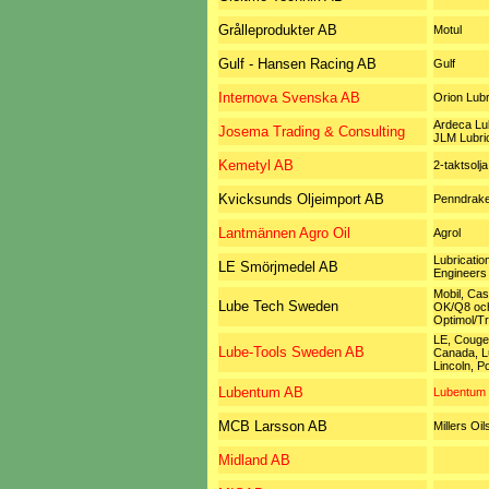
Grålleprodukter AB
Motul
Gulf - Hansen Racing AB
Gulf
Internova Svenska AB
Orion Lubr
Ardeca Lub
Josema Trading & Consulting
JLM Lubri
Kemetyl AB
2-taktsolja
Kvicksunds Oljeimport AB
Penndrak
Lantmännen Agro Oil
Agrol
Lubricatio
LE Smörjmedel AB
Engineers
Mobil, Cas
Lube Tech Sweden
OK/Q8 oc
Optimol/Tr
LE, Couger
Lube-Tools Sweden AB
Canada, L
Lincoln, 
Lubentum AB
Lubentum
MCB Larsson AB
Millers Oil
Midland AB