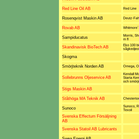
Red Line Oil AB
Red Line
Rosenqvist Maskin AB
Deutz-Fah
Rovab AB
Whitmore´
Morris, She
Sampiducatus
m fl
Eko 100 bi
Skandinavisk BioTech AB
sågkedjeol
Skogma
Smörjteknik Norden AB
Omega, O
Kendall Mo
Sollebrunns Oljeservice AB
Starta Ke
och smörj
Stigs Maskin AB
Ståthöga MA Teknik AB
Chesterto
Sunoco, 
Sunoco
Texoil
Svenska Effectum Försäljning
AB
Svenska Statoil AB Lubricants
Swea Energi AB