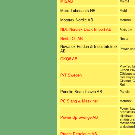
MISAB
MisOil
Mobil Lubricants HB
Mobil
Motorex Nordic AB
Motorex
NDI, Nordisk Däck Import AB
Agip, Eni
Neste Oil AB
Neste
Novanex Fordon & Industriteknik
Power up t
AB
OKQ8 AB
Pro-Tec bi
Green Pow
Oljebooste
P-T Sweden
dieselsys
Cleaner,
Rail
Panolin Scandinavia AB
Panolin
PC Slang & Maskiner
Motorex
Power Up,
bränsletill
oljetillsats,
Power Up Sverige AB
smörjspray,
rostlösand
antibakterie
Preem Petroleum AB