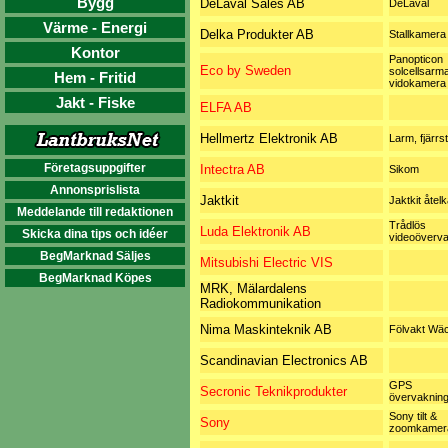
Bygg
DeLaval Sales AB
DeLaval
Värme - Energi
Delka Produkter AB
Stallkamera
Kontor
Panopticon
Eco by Sweden
solcellsarm
Hem - Fritid
vidokamera
Jakt - Fiske
ELFA AB
Hellmertz Elektronik AB
Larm, fjärrs
Företagsuppgifter
Intectra AB
Sikom
Annonsprislista
Jaktkit
Jaktkit åtel
Meddelande till redaktionen
Trådlös
Luda Elektronik AB
Skicka dina tips och idéer
videoöverva
BegMarknad Säljes
Mitsubishi Electric VIS
BegMarknad Köpes
MRK, Mälardalens
Radiokommunikation
Nima Maskinteknik AB
Fölvakt Wä
Scandinavian Electronics AB
GPS
Secronic Teknikprodukter
övervaknin
Sony tilt &
Sony
zoomkamer