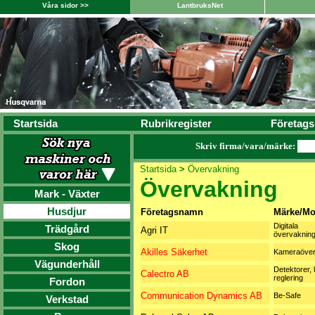
Våra sidor >>
LantbruksNet
Startsida
Rubrikregister
Företags
Skriv firma/vara/märke:
Startsida
>
Övervakning
Övervakning
Mark - Växter
Husdjur
Företagsnamn
Märke/Mo
Digitala
Trädgård
Agri IT
övervakning
Skog
Akilles Säkerhet
Kameraöver
Vägunderhåll
Detektorer, 
Calectro AB
reglering
Fordon
Communication Dynamics AB
Be-Safe
Verkstad