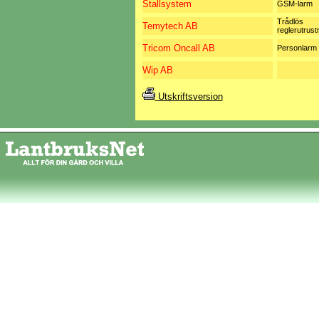
Stallsystem
GSM-larm
Trådlös
Temytech AB
reglerutrust
Tricom Oncall AB
Personlarm
Wip AB
Utskriftsversion