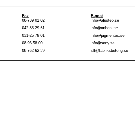
Fax
E-post
08-739 01 02
info@alustep.se
042-35 29 51
info@anboni.se
031-25 79 01
info@pigmentec.se
08-96 58 00
info@sany.se
08-762 62 39
sff@fabriksbetong.se