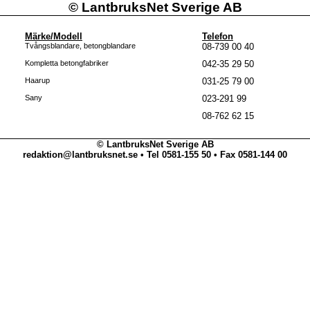
©
LantbruksNet Sverige AB
Märke/Modell
Telefon
Tvångsblandare, betongblandare
08-739 00 40
Kompletta betongfabriker
042-35 29 50
Haarup
031-25 79 00
Sany
023-291 99
08-762 62 15
© LantbruksNet Sverige AB
redaktion@lantbruksnet.se • Tel 0581-155 50 • Fax 0581-144 00